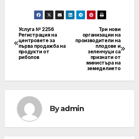
Услуга № 2256
Три нови
Post
Регистрация на
организации на
центровете за
производители на
navigation
първа продажба на
плодове и
продукти от
зеленчуци са
риболов
признати от
министъра на
земеделието
By
admin