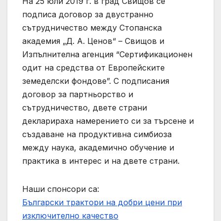
На 25 юли 2019 г. в град Свищов се
подписа договор за двустранно
сътрудничество между Стопанска
академия „Д. А. Ценов“ – Свищов и
Изпълнителна агенция “Сертификационен
одит на средства от Европейските
земеделски фондове”. С подписания
договор за партньорство и
сътрудничество, двете страни
декларираха намерението си за търсене и
създаване на продуктивна симбиоза
между наука, академично обучение и
практика в интерес и на двете страни.
Наши спонсори са:
Български трактори на добри цени при
изключително качество