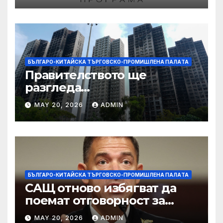
БЪЛГАРО-КИТАЙСКА ТЪРГОВСКО-ПРОМИШЛЕНА ПАЛAТА
Правителството ще
разгледа
застрахователните
MAY 20, 2026
ADMIN
претенции на Wang Fuk
Court по план за обратно
изкупуване: Хоп
БЪЛГАРО-КИТАЙСКА ТЪРГОВСКО-ПРОМИШЛЕНА ПАЛAТА
САЩ отново избягват да
поемат отговорност за
нападението в училище в
MAY 20, 2026
ADMIN