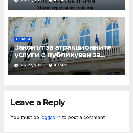
SEP 27, 2025
ADMIN
през летния сезон
НОВИНИ
Законът за атракционните
услуги е публикуван за
обществено обсъждане
SEP 27, 2025
ADMIN
Leave a Reply
You must be
logged in
to post a comment.