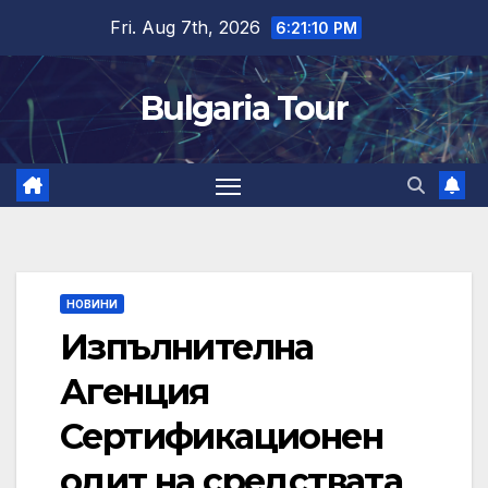
Skip
Fri. Aug 7th, 2026
6:21:11 PM
to
content
Bulgaria Tour
НОВИНИ
Изпълнителна
Агенция
Сертификационен
одит на средствата