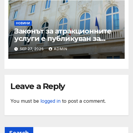
НОВИНИ
Законът за атракционните
услуги е публикуван за
обществено обсъждане
SEP 27, 2025
ADMIN
Leave a Reply
You must be
logged in
to post a comment.