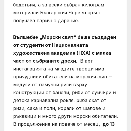
бедствия, а за всеки събран килограм
материали Българския Червен кръст
получава парично дарение.
Вълшебен „Морски свят“ беше създаден
от студенти от Националната
художествена академия (НХА) с малка
част от събраните дрехи
. В арт
инсталацията на младите творци има
причудливи обитатели на морския свят –
медузи от памучни ризи върху
конструкции от банели, риби от суичъри и
детска карнавална рокля, риба скат от
ризи, сака и поли, корали от шалове и
ръкавици и много други морски обитатели.
В продължение на повече от месец
, до 13