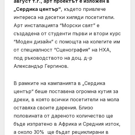
август т.г., арт проектът е изложен в
„Сердика център“
, където привлече
интереса на десетки хиляди посетители.
Арт инсталацията “Морски свят” е
създадена от студенти първи и втори курс
“Моден дизайн” с помощта на колегите им
от специалност “Сценография” на НХА,
под ръководството на доц. д-р
Александър Гергинов.
В рамките на кампанията в „Сердика
център“ беше поставена огромна кутия за
дрехи, в която всички посетители на мола
оставяха своите дарения. Близо
половината от дареното количество ще
бъде изпратено в Африка и Средния изток,
а около 30% ще бъдат рециклирани в