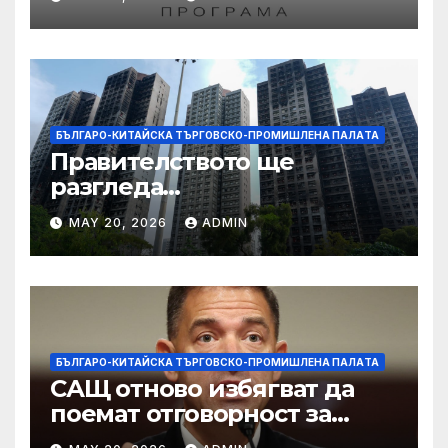
работниците с увреждания
БЪЛГАРО-КИТАЙСКА ТЪРГОВСКО-ПРОМИШЛЕНА ПАЛAТА
Правителството ще
разгледа
застрахователните
MAY 20, 2026
ADMIN
претенции на Wang Fuk
Court по план за обратно
изкупуване: Хоп
БЪЛГАРО-КИТАЙСКА ТЪРГОВСКО-ПРОМИШЛЕНА ПАЛAТА
САЩ отново избягват да
поемат отговорност за
нападението в училище в