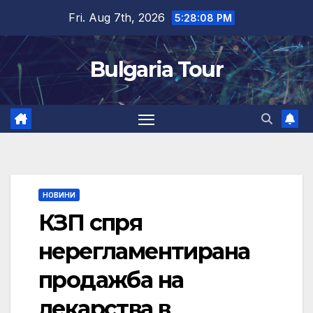
Skip
Fri. Aug 7th, 2026
5:28:09 PM
to
content
Bulgaria Tour
НОВИНИ
КЗП спря
нерегламентирана
продажба на
лекарства в