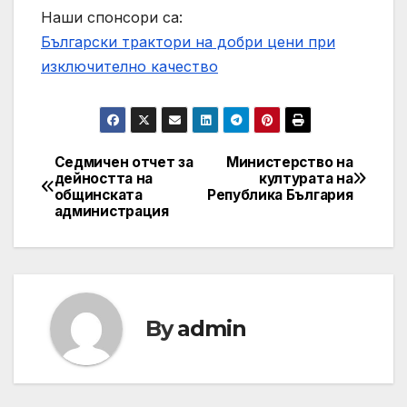
Наши спонсори са:
Български трактори на добри цени при
изключително качество
Седмичен отчет за
Министерство на
Post
дейността на
културата на
общинската
Република България
navigation
администрация
By
admin