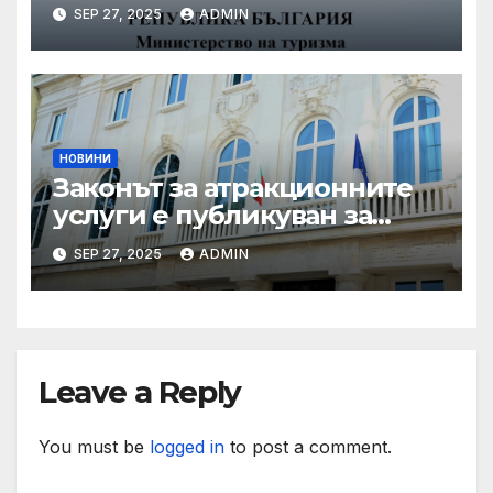
координирани проверки
SEP 27, 2025
ADMIN
през летния сезон
НОВИНИ
Законът за атракционните
услуги е публикуван за
обществено обсъждане
SEP 27, 2025
ADMIN
Leave a Reply
You must be
logged in
to post a comment.