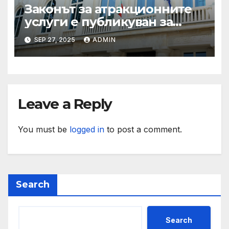
Законът за атракционните
услуги е публикуван за
обществено обсъждане
SEP 27, 2025
ADMIN
Leave a Reply
You must be
logged in
to post a comment.
Search
Search