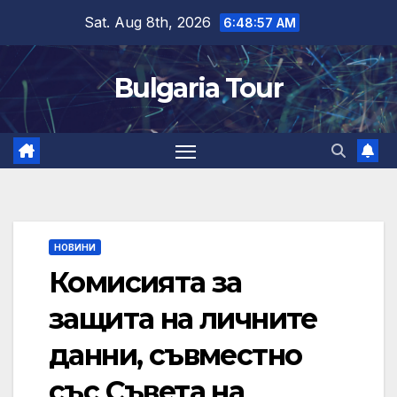
Skip
Sat. Aug 8th, 2026
6:48:58 AM
to
content
Bulgaria Tour
НОВИНИ
Комисията за
защита на личните
данни, съвместно
със Съвета на