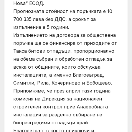
Нова“ ЕООД.
Прогнозната стойност на поръчката е 10
700 335 лева без ДДС, а срокът за
изпълнение е 5 години.
Изпълнението на договора за обществена
поръчка ще се финансира от приходите от
Такса битови отпадъци, пропорционално
на обема събран и обработен отпадък за
всяка от общините, които обслужва
инсталацията, а именно Благоевград,
Симитли, Рила, Кочериново и Бобошево.
Припомняме, че през април тази година
комисия на Дирекция за национален
строителен контрол прие Анаеробната
инсталация за разделно събиране на
биоразградими отпадъци край
Благоевград, с което приключи и