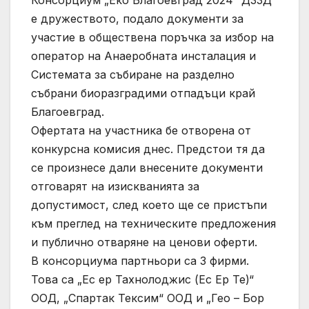
е дружеството, подало документи за
участие в обществена поръчка за избор на
оператор на Анаеробната инсталация и
Системата за събиране на разделно
събрани биоразградими отпадъци край
Благоевград.
Офертата на участника бе отворена от
конкурсна комисия днес. Предстои тя да
се произнесе дали внесените документи
отговарят на изискванията за
допустимост, след което ще се пристъпи
към преглед на техническите предложения
и публично отваряне на ценови оферти.
В консорциума партньори са 3 фирми.
Това са „Ес ер Тахнолоджис (Ес Ер Те)“
ООД, „Спартак Тексим“ ООД и „Гео – Бор