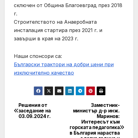
сключен от Община Благоевград през 2018
г.
Строителството на Анаеробната
инсталация стартира през 2021 г. и
завърши в края на 2023 г.
Наши спонсори са:
Български трактори на добри цени при
изключително качество
Решения от
Заместник-
Post
заседание на
министър д-р инж.
03.09.2024 г.
Маринов:
navigation
Интересът към
горската педагогика
в България нараства