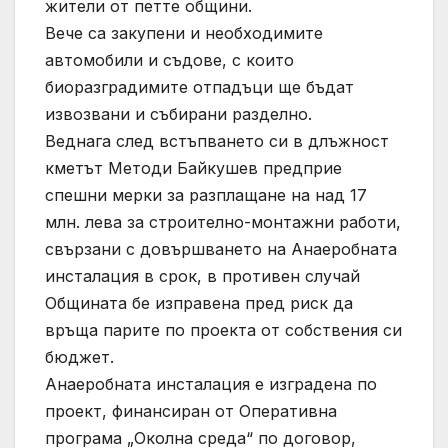
жители от петте общини.
Вече са закупени и необходимите
автомобили и съдове, с които
биоразградимите отпадъци ще бъдат
извозвани и събирани разделно.
Веднага след встъпването си в длъжност
кметът Методи Байкушев предприе
спешни мерки за разплащане на над 17
млн. лева за строително-монтажни работи,
свързани с довършването на Анаеробната
инсталация в срок, в противен случай
Общината бе изправена пред риск да
връща парите по проекта от собствения си
бюджет.
Анаеробната инсталация е изградена по
проект, финансиран от Оперативна
програма „Околна среда“ по договор,