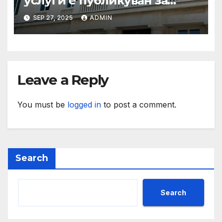
услуги е публикуван за
обществено обсъждане
SEP 27, 2025
ADMIN
Leave a Reply
You must be
logged in
to post a comment.
Search
Search