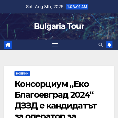
Skip
Sat. Aug 8th, 2026
1:08:02 AM
to
content
Bulgaria Tour
НОВИНИ
Консорциум „Еко
Благоевград 2024“
ДЗЗД е кандидатът
за оператор за