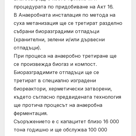
процедурата по придобиване на Акт 16.
В Анаеробната инсталация по метода на
суха метанизация ще се третират разделно
събрани биоразградими отпадъци
(хранителни, зелени и/или дървесни
отпадъци).
При процеса на анаеробно третиране ще
се произвежда биогаз и компост.
Биоразградимите отпадъци ще се
третират в специално изградени
биореактори, херметически затворени,
където съгласно предвидената технология
ще протича процесът на анаеробна
ферментация.
Съоръжението е с капацитет близо 16 000
тона годишно и ще обслужва 100 000