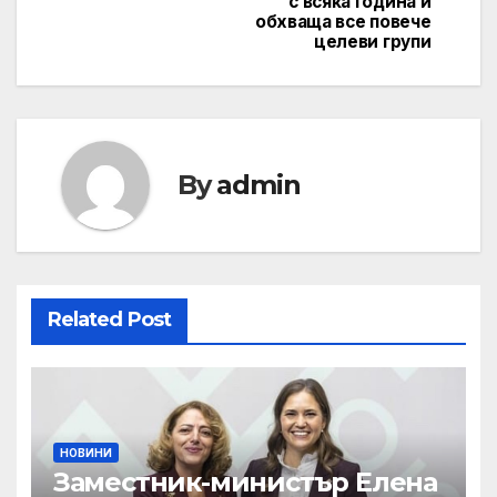
с всяка година и
обхваща все повече
целеви групи
By
admin
Related Post
НОВИНИ
Заместник-министър Елена