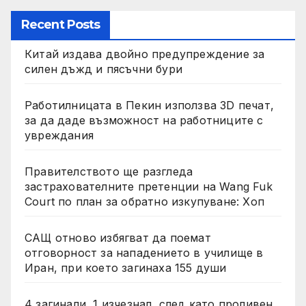
Recent Posts
Китай издава двойно предупреждение за
силен дъжд и пясъчни бури
Работилницата в Пекин използва 3D печат,
за да даде възможност на работниците с
увреждания
Правителството ще разгледа
застрахователните претенции на Wang Fuk
Court по план за обратно изкупуване: Хоп
САЩ отново избягват да поемат
отговорност за нападението в училище в
Иран, при което загинаха 155 души
4 загинали, 1 изчезнал, след като проливен