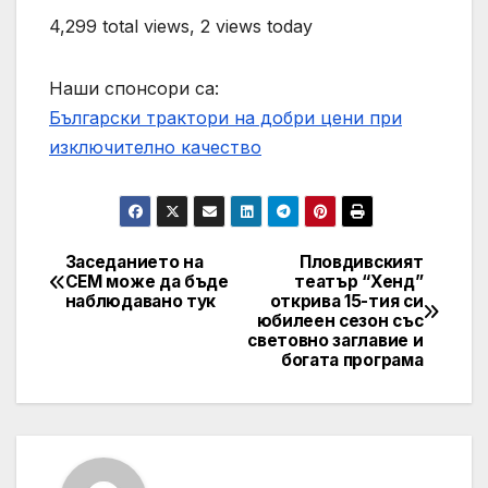
4,299 total views, 2 views today
Наши спонсори са:
Български трактори на добри цени при
изключително качество
Заседанието на
Пловдивският
Post
СЕМ може да бъде
театър “Хенд”
наблюдавано тук
открива 15-тия си
navigation
юбилеен сезон със
световно заглавие и
богата програма