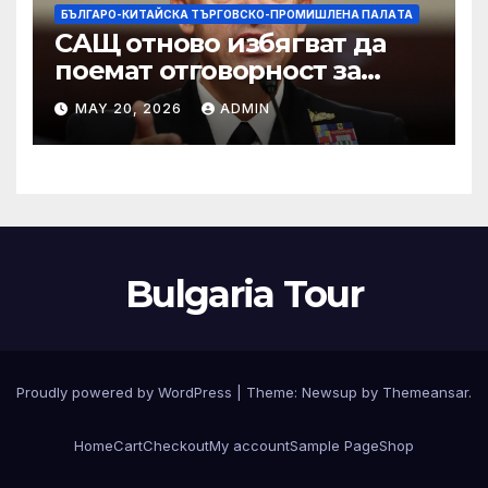
БЪЛГАРО-КИТАЙСКА ТЪРГОВСКО-ПРОМИШЛЕНА ПАЛAТА
САЩ отново избягват да
поемат отговорност за
нападението в училище в
MAY 20, 2026
ADMIN
Иран, при което загинаха
155 души
Bulgaria Tour
Proudly powered by WordPress
|
Theme:
Newsup
by
Themeansar
.
Home
Cart
Checkout
My account
Sample Page
Shop