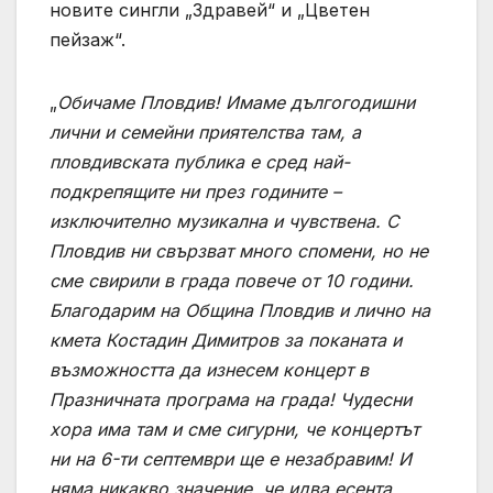
новите сингли „Здравей“ и „Цветен
пейзаж“.
„
Обичаме Пловдив! Имаме дългогодишни
лични и семейни приятелства там, а
пловдивската публика е сред най-
подкрепящите ни през годините –
изключително музикална и чувствена. С
Пловдив ни свързват много спомени, но не
сме свирили в града повече от 10 години.
Благодарим на Община Пловдив и лично на
кмета Костадин Димитров за поканата и
възможността да изнесем концерт в
Празничната програма на града! Чудесни
хора има там и сме сигурни, че концертът
ни на 6-ти септември ще е незабравим! И
няма никакво значение, че идва есента…