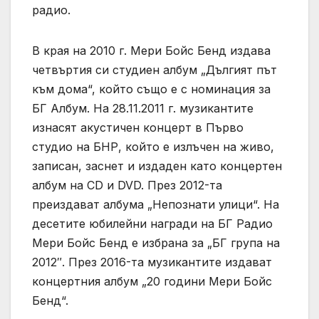
радио.
В края на 2010 г. Мери Бойс Бенд издава
четвъртия си студиен албум „Дългият път
към дома“, който също е с номинация за
БГ Албум. На 28.11.2011 г. музикантите
изнасят акустичен концерт в Първо
студио на БНР, който е излъчен на живо,
записан, заснет и издаден като концертен
албум на CD и DVD. През 2012-та
преиздават албума „Непознати улици“. На
десетите юбилейни награди на БГ Радио
Мери Бойс Бенд е избрана за „БГ група на
2012″. През 2016-та музикантите издават
концертния албум „20 години Мери Бойс
Бенд“.