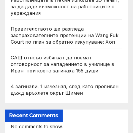
Работилницата в Пекин използва 3D печат,
за да даде възможност на работниците с
увреждания
Правителството ще разгледа
застрахователните претенции на Wang Fuk
Court по план за обратно изкупуване: Хоп
САЩ отново избягват да поемат
отговорност за нападението в училище в
Иран, при което загинаха 155 души
4 загинали, 1 изчезнал, след като проливен
дъжд връхлетя окръг Шимен
Recent Comments
No comments to show.