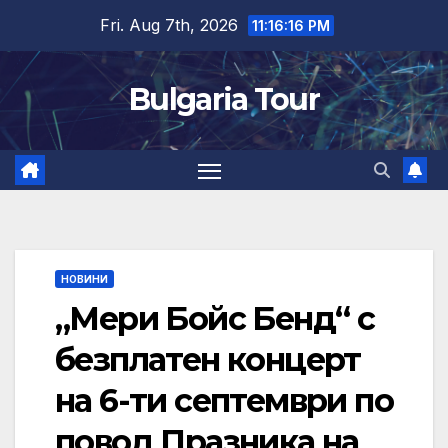
Skip
Fri. Aug 7th, 2026
11:16:17 PM
to
content
Bulgaria Tour
НОВИНИ
„Мери Бойс Бенд“ с
безплатен концерт
на 6-ти септември по
повод Празника на