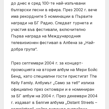
до днес е сред 100-те най-излъчвани
български песни в ефира. През 2002 г. вече
има рекордните 5 номинации в Първите
награди на БГ Радио. Следват турнета и
участия във фестивали, включително
Първа награда на Международния
телевизионен фестивал в Албена за „Най-
добра група“.
През септември 2004 г. за концерт-
промоцията на втория албум на Мери Бойс
Бенд, като специални гости пристигат The
Kelly Family. Албумът „Само за теб” излиза
официално през октомври и е номиниран
за БГ албум на 2004 г. През декември 2004
г. издават в Белгия албума „Distant Streets –