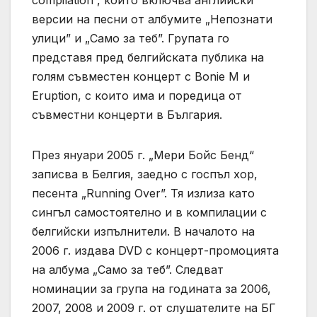
compilation”, който включва английски
версии на песни от албумите „Непознати
улици” и „Само за теб”. Групата го
представя пред белгийската публика на
голям съвместен концерт с Bonie M и
Eruption, с които има и поредица от
съвместни концерти в България.
През януари 2005 г. „Мери Бойс Бенд“
записва в Белгия, заедно с госпъл хор,
песента „Running Over”. Тя излиза като
сингъл самостоятелно и в компилации с
белгийски изпълнители. В началото на
2006 г. издава DVD с концерт-промоцията
на албума „Само за теб”. Следват
номинации за група на годината за 2006,
2007, 2008 и 2009 г. от слушателите на БГ