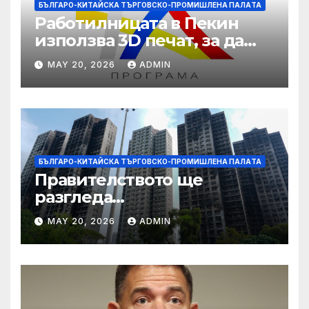
БЪЛГАРО-КИТАЙСКА ТЪРГОВСКО-ПРОМИШЛЕНА ПАЛAТА
Работилницата в Пекин
използва 3D печат, за да
даде възможност на
MAY 20, 2026
ADMIN
работниците с увреждания
БЪЛГАРО-КИТАЙСКА ТЪРГОВСКО-ПРОМИШЛЕНА ПАЛAТА
Правителството ще
разгледа
застрахователните
MAY 20, 2026
ADMIN
претенции на Wang Fuk
Court по план за обратно
изкупуване: Хоп