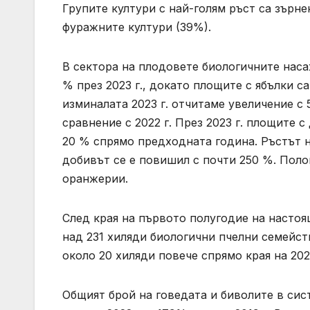
Групите култури с най-голям ръст са зърн
фуражните култури (39%).
В сектора на плодовете биологичните наса
% през 2023 г., докато площите с ябълки с
изминалата 2023 г. отчитаме увеличение с 
сравнение с 2022 г. През 2023 г. площите 
20 % спрямо предходната година. Ръстът н
добивът се е повишил с почти 250 %. Пол
оранжерии.
След края на първото полугодие на настоя
над 231 хиляди биологични пчелни семейства
около 20 хиляди повече спрямо края на 2022
Общият брой на говедата и биволите в сист