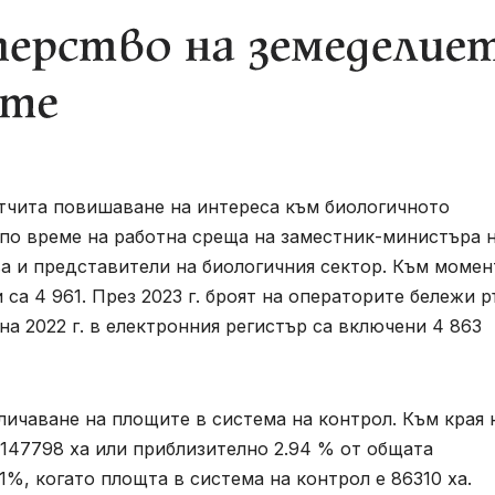
тчита повишаване на интереса към биологичното
 по време на работна среща на заместник-министъра 
а и представители на биологичния сектор. Към момен
са 4 961. През 2023 г. броят на операторите бележи р
на 2022 г. в електронния регистър са включени 4 863
личаване на площите в система на контрол. Към края 
 147798 ха или приблизително 2.94 % от общата
71%, когато площта в система на контрол е 86310 ха.