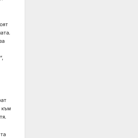
оят
ата.
за
“,
рат
 към
тя.
ата