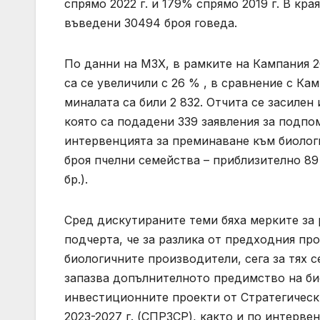
спрямо 2022 г. и 179% спрямо 2019 г. В кр
въведени 30494 броя говеда.
По данни на МЗХ, в рамките на Кампания 
са се увеличили с 26 % , в сравнение с Кам
миналата са били 2 832. Отчита се засиле
която са подадени 339 заявления за подпома
интервенцията за преминаване към биолог
броя пчелни семейства – приблизително 89 
бр.).
Сред дискутираните теми бяха мерките за
подчерта, че за разлика от предходния пр
биологичните производители, сега за тях 
запазва допълнителното предимство на би
инвестиционните проекти от Стратегически
2023-2027 г. (СПРЗСР), както и по интерв