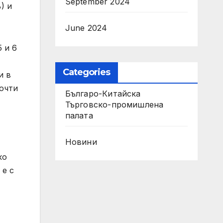
September 2024
) и
June 2024
 и 6
Categories
и в
почти
Българо-Китайска
Търговско-промишлена
палaта
Новини
ко
 е с