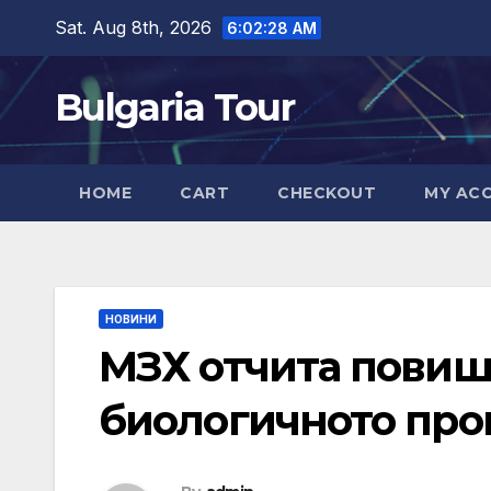
Skip
Sat. Aug 8th, 2026
6:02:29 AM
to
content
Bulgaria Tour
HOME
CART
CHECKOUT
MY AC
НОВИНИ
МЗХ отчита повиш
биологичното про