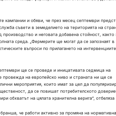
е кампании и обяви, че през месец септември предст
лужба съвети в земеделието на територията на стран
ид производство и неговата добавена стойност, както 
олната среда. „Фермерите ще могат да се запознаят в
ктическите въпроси по прилагането на интервенциите
септември ще се проведе и иницативата седмица на
е провежда на европейско ниво и страната ни ще се
лични мероприятия, които имат за цел да популяризи
щественост, да се повишат потребителското доверие
ири обхватът на цялата хранителна верига“, отбеляза 
 бранша, че работи активно за промяна на нормативн