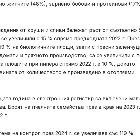
ено-житните (48%), зърнено-бобови и протеинови (17%
ждения от круши и сливи бележат ръст от съответно 5
а се увеличили с 15 % спрямо предходната 2022 г. През
59 % на биологичните площи, заети с пресни зеленчуц
с домати и тряхното производство, са се увеличили с 
а площите при пипера спрямо 2022 г. е 10 %, докато
овината от количеството е произведено в отопляеми
щата година в електронния регистър са включени мал
. Броят на пчелните семейства през в края на 2023 г.
 г.
ема на контрол през 2024 г. се увеличава със 119 %