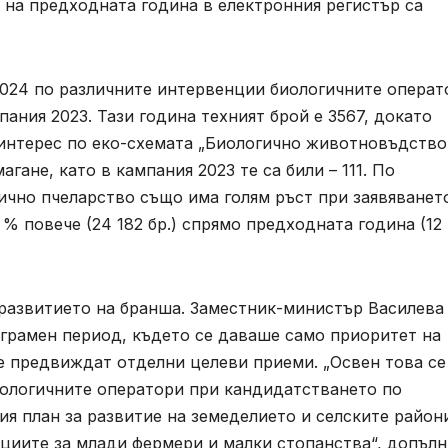
ая на предходната година в електронния регистър са
2024 по различните интервенции биологичните операт
пания 2023. Тази година техният брой е 3567, докато
н интерес по еко-схемата „Биологично животновъдство“
гане, като в кампания 2023 те са били – 111. По
ично пчеларство също има голям ръст при заявяванет
% повече (24 182 бр.) спрямо предходната година (12
 развитието на бранша. Заместник-министър Василева
ограмен период, където се даваше само приоритет на
се предвиждат отделни целеви приеми. „Освен това се
ологичните оператори при кандидатстването по
я план за развитие на земеделието и селските район
енциите за млади фермери и малки стопанства“, допъл