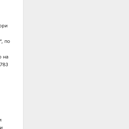
ори
, по
о на
 783
и
ни