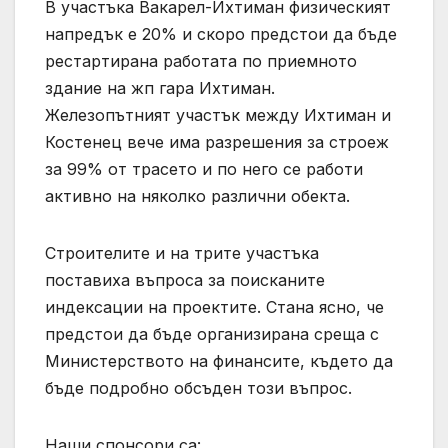
В участъка Вакарел-Ихтиман физическият
напредък е 20% и скоро предстои да бъде
рестартирана работата по приемното
здание на жп гара Ихтиман.
Железопътният участък между Ихтиман и
Костенец вече има разрешения за строеж
за 99% от трасето и по него се работи
активно на няколко различни обекта.
Строителите и на трите участъка
поставиха въпроса за поисканите
индексации на проектите. Стана ясно, че
предстои да бъде организирана среща с
Министерството на финансите, където да
бъде подробно обсъден този въпрос.
Наши спонсори са: