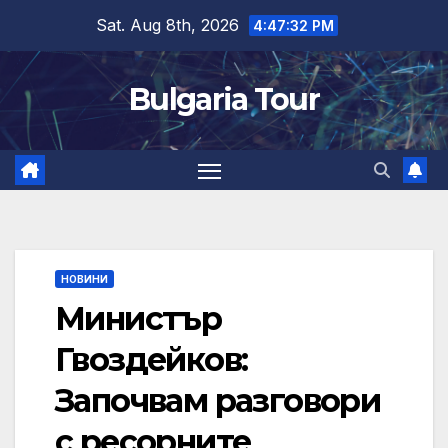
Skip
Sat. Aug 8th, 2026
4:47:33 PM
to
content
Bulgaria Tour
НОВИНИ
Министър
Гвоздейков:
Започвам разговори
с ресорните