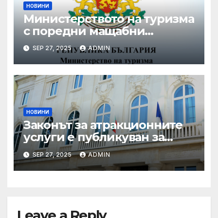
НОВИНИ
Министерството на туризма
с поредни мащабни
координирани проверки
SEP 27, 2025
ADMIN
през летния сезон
НОВИНИ
Законът за атракционните
услуги е публикуван за
обществено обсъждане
SEP 27, 2025
ADMIN
Leave a Reply