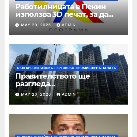
Работилницата в Пекин
използва 3D печат, за да
даде възможност на
MAY 20, 2026
ADMIN
работниците с увреждания
БЪЛГАРО-КИТАЙСКА ТЪРГОВСКО-ПРОМИШЛЕНА ПАЛAТА
Правителството ще
разгледа
застрахователните
MAY 20, 2026
ADMIN
претенции на Wang Fuk
Court по план за обратно
изкупуване: Хоп