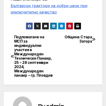
Български трактори на добри цени при
изключително качество
Подпомагане на
Община Стара
Post
МСП за
Загора
индивидуални
navigation
участия в
Международен
Технически Панаир,
25 – 28 септември
2024,
Международен
панаир – гр. Пловдив