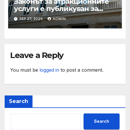
Законът за атракционните
услуги е публикуван за
обществено обсъждане
SEP 27, 2025
ADMIN
Leave a Reply
You must be
logged in
to post a comment.
Search
Search