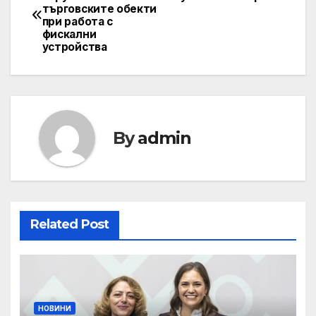
търговските обекти
navigation
при работа с
фискални
устройства
By
admin
Related Post
НОВИНИ