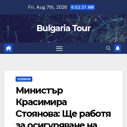
Skip
Fri. Aug 7th, 2026
6:52:37 AM
to
content
Bulgaria Tour
НОВИНИ
Министър
Красимира
Стоянова: Ще работя
за осигуряване на