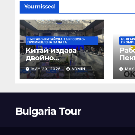
You missed
БЪЛГАРО-КИТАЙСКА ТЪРГОВСКО-
БЪЛГАР
ПРОМИШЛЕНА ПАЛAТА
ПРОМИ
Китай издава
Раб
двойно
Пек
предупреждение
печа
MAY 20, 2026
ADMIN
MAY
за силен дъжд и
въз
пясъчни бури
раб
увр
Bulgaria Tour