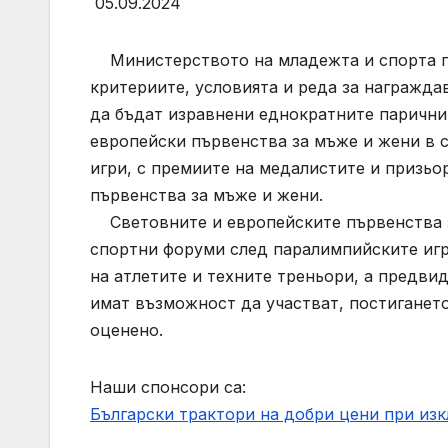
05.09.2024
Министерството на младежта и спорта пла
критериите, условията и реда за награжда
да бъдат изравнени еднократните парични 
европейски първенства за мъже и жени в 
игри, с премиите на медалистите и призьо
първенства за мъже и жени.
Световните и европейските първенства з
спортни форуми след паралимпийските игри.
на атлетите и техните треньори, а предви
имат възможност да участват, постиганет
оценено.
Наши спонсори са:
Български трактори на добри цени при из