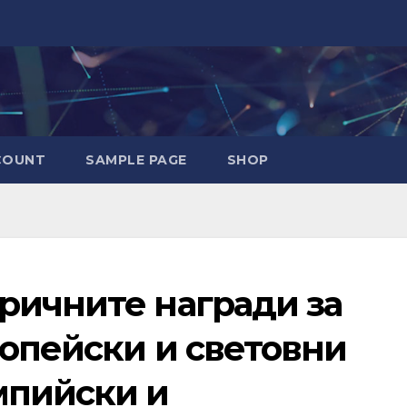
COUNT
SAMPLE PAGE
SHOP
ричните награди за
ропейски и световни
мпийски и