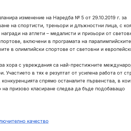
нира изменение на Наредба № 5 от 29.10.2019 г. за
ване на спортисти, треньори и длъжностни лица, с ко
награди на атлети – медалисти и призьори от светов
спортове, включени в програмата на паралимпийските
рите в олимпийски спортове от световни и европейск
а хора с увреждания са най-престижните междунар
 Участието в тях е резултат от усилена работа от ст
д конкуренцията спрямо останалите първенства, в кои
о на призово класиране следва да бъде подобаващо
ключително качество