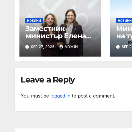
НОВИНИ
НОВИНИ
Заместник-
Мин
министър Елена
на т
Шекерлетова
пор
SEP 27, 2025
ADMIN
SEP 2
представи
коо
българската
про
позиция на
лет
неформалното
Leave a Reply
заседание на
Съвет „Общи
въпроси“ в
You must be
logged in
to post a comment.
Копенхаген