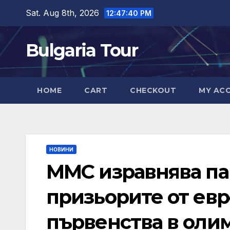
Skip
Sat. Aug 8th, 2026
12:47:41 PM
to
content
Bulgaria Tour
HOME
CART
CHECKOUT
MY AC
НОВИНИ
ММС изравнява па
призьорите от ев
първенства в оли