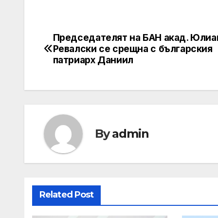
Председателят на БАН акад. Юлиа
Post
Ревалски се срещна с българския
navigation
патриарх Даниил
By
admin
Related Post