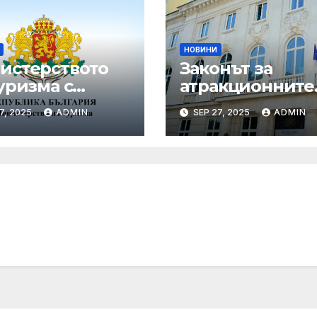
НОВИНИ
истерството
Законът за
уризма с
атракционните
едни мащабни
услуги е
7, 2025
ADMIN
SEP 27, 2025
ADMIN
рдинирани
публикуван за
верки през
обществено
ния сезон
обсъждане