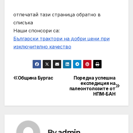
отпечатай тази страница обратно в
списъка
Наши спонсори са:
Български трактори на добри цени при
изключително качество
Община Бургас
Поредна успешна
Post
експедиция на
палеонтолозите от
navigation
НПМ-БАН
By
admin