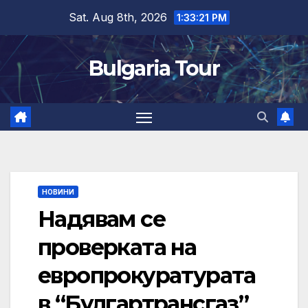
Skip
Sat. Aug 8th, 2026
1:33:22 PM
to
content
Bulgaria Tour
НОВИНИ
Надявам се
проверката на
европрокуратурата
в “Булгартрансгаз”