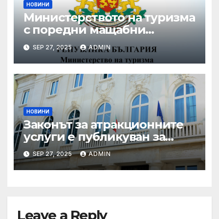
НОВИНИ
Министерството на туризма
с поредни мащабни
координирани проверки
SEP 27, 2025
ADMIN
през летния сезон
НОВИНИ
Законът за атракционните
услуги е публикуван за
обществено обсъждане
SEP 27, 2025
ADMIN
Leave a Reply