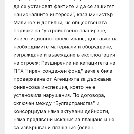
да се установят фактите и да се защитят
националните интереси”, каза министър
Малинов и допълни, че обществената
поръчка за “устройствено планиране,
инвестиционно проектиране, доставка на
необходимите материали и оборудване,
изграждане и въвеждане в експлоатация
на строеж: Разширение на капацитета на
ПГХ Чирен-сондажен фонд” вече е била
проверявана от Агенцията за държавна
финансова инспекция, която не е
установила нарушения. По договора,
сключен между “Булгартрансгаз” и
консорциума няма актувани дейности,
няма предявени искания за плащане и не
са извършвани плащания (освен