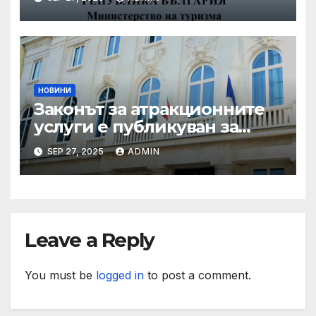
през летния сезон
НОВИНИ
Законът за атракционните
услуги е публикуван за
обществено обсъждане
SEP 27, 2025
ADMIN
Leave a Reply
You must be
logged in
to post a comment.