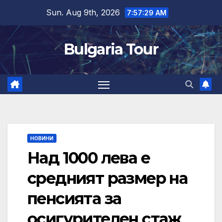
Skip
Sun. Aug 9th, 2026
7:57:30 AM
to
content
Bulgaria Tour
НОВИНИ
Над 1000 лева е
средният размер на
пенсията за
осигурителен стаж