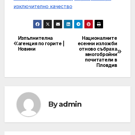
изключително качество
Изпълнителна
Националните
Post
агенция по горите |
есенни изложби
Новини
отново събраха
navigation
многобройни
почитатели в
Пловдив
By
admin