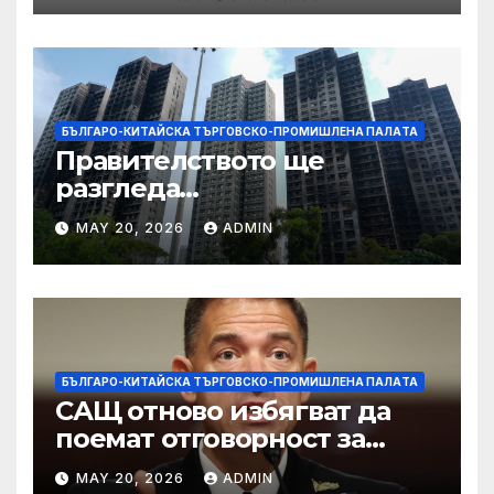
БЪЛГАРО-КИТАЙСКА ТЪРГОВСКО-ПРОМИШЛЕНА ПАЛAТА
Правителството ще
разгледа
застрахователните
MAY 20, 2026
ADMIN
претенции на Wang Fuk
Court по план за обратно
изкупуване: Хоп
БЪЛГАРО-КИТАЙСКА ТЪРГОВСКО-ПРОМИШЛЕНА ПАЛAТА
САЩ отново избягват да
поемат отговорност за
нападението в училище в
MAY 20, 2026
ADMIN
Иран, при което загинаха