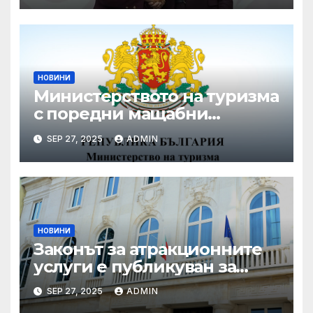
на Съвет „Общи въпроси“ в
Копенхаген
НОВИНИ
Министерството на туризма
с поредни мащабни
координирани проверки
SEP 27, 2025
ADMIN
през летния сезон
НОВИНИ
Законът за атракционните
услуги е публикуван за
обществено обсъждане
SEP 27, 2025
ADMIN