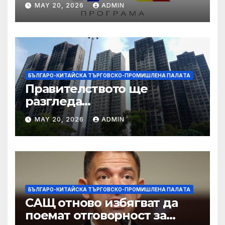
MAY 20, 2026
ADMIN
работниците с увреждания
БЪЛГАРО-КИТАЙСКА ТЪРГОВСКО-ПРОМИШЛЕНА ПАЛAТА
Правителството ще
разгледа
застрахователните
MAY 20, 2026
ADMIN
претенции на Wang Fuk
Court по план за обратно
изкупуване: Хоп
БЪЛГАРО-КИТАЙСКА ТЪРГОВСКО-ПРОМИШЛЕНА ПАЛAТА
САЩ отново избягват да
поемат отговорност за