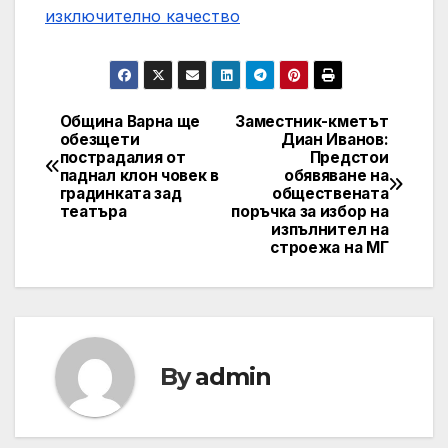
изключително качество
Община Варна ще
Заместник-кметът
Post
обезщети
Диан Иванов:
пострадалия от
Предстои
navigation
паднал клон човек в
обявяване на
градинката зад
обществената
театъра
поръчка за избор на
изпълнител на
строежа на МГ
By
admin