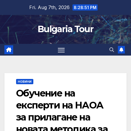
Skip
Fri. Aug 7th, 2026
8:28:51 PM
to
content
Bulgaria Tour
НОВИНИ
Обучение на
експерти на НАОА
за прилагане на
новата методика за