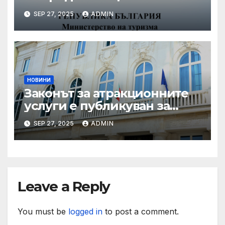
координирани проверки
SEP 27, 2025
ADMIN
през летния сезон
НОВИНИ
Законът за атракционните
услуги е публикуван за
обществено обсъждане
SEP 27, 2025
ADMIN
Leave a Reply
You must be
logged in
to post a comment.