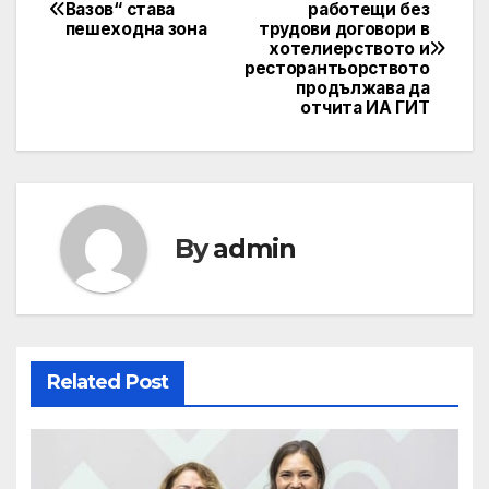
Post
Вазов“ става
работещи без
пешеходна зона
трудови договори в
navigation
хотелиерството и
ресторантьорството
продължава да
отчита ИА ГИТ
By
admin
Related Post