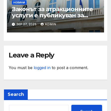
НОВИНИ
Законът за атракционните
услуги е публикуван за
обществено обсъждане
SEP 27, 2025
ADMIN
Leave a Reply
You must be
logged in
to post a comment.
Search