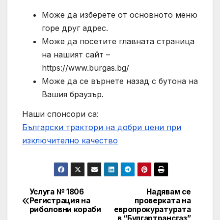
Може да изберете от основното меню
горе друг адрес.
Може да посетите главната страница
на нашият сайт –
https://www.burgas.bg/
Може да се върнете назад с бутона на
Вашия браузър.
Наши спонсори са:
Български трактори на добри цени при
изключително качество
Услуга № 1806
Надявам се
Post
Регистрация на
проверката на
риболовни кораби
европрокуратурата
navigation
в “Булгартрансгаз”