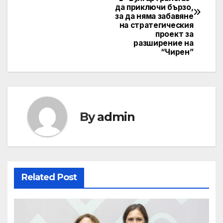
да приключи бързо,
за да няма забавяне
на стратегическия
проект за
разширение на
“Чирен”
By
admin
Related Post