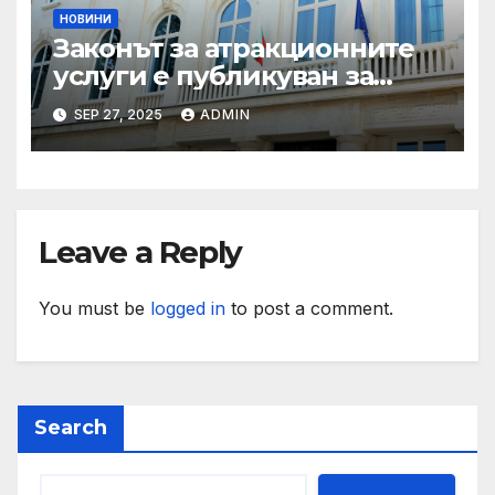
НОВИНИ
Законът за атракционните
услуги е публикуван за
обществено обсъждане
SEP 27, 2025
ADMIN
Leave a Reply
You must be
logged in
to post a comment.
Search