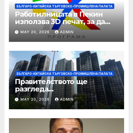
БЪЛГАРО-КИТАЙСКА ТЪРГОВСКО-ПРОМИШЛЕНА ПАЛAТА
Работилницата в Пекин
използва 3D печат, за да
даде възможност на
MAY 20, 2026
ADMIN
работниците с увреждания
БЪЛГАРО-КИТАЙСКА ТЪРГОВСКО-ПРОМИШЛЕНА ПАЛAТА
Правителството ще
разгледа
застрахователните
MAY 20, 2026
ADMIN
претенции на Wang Fuk
Court по план за обратно
изкупуване: Хоп