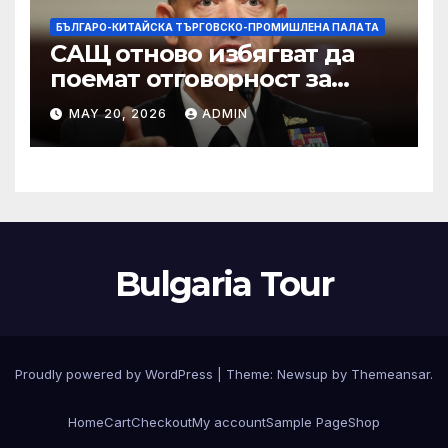
БЪЛГАРО-КИТАЙСКА ТЪРГОВСКО-ПРОМИШЛЕНА ПАЛAТА
САЩ отново избягват да
поемат отговорност за
нападението в училище в
MAY 20, 2026
ADMIN
Иран, при което загинаха
155 души
Bulgaria Tour
Proudly powered by WordPress
|
Theme:
Newsup
by
Themeansar
.
Home
Cart
Checkout
My account
Sample Page
Shop