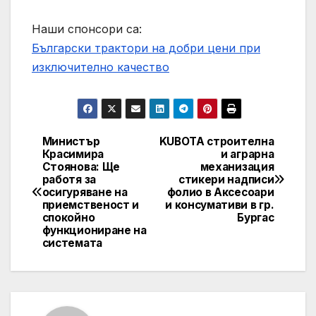
Наши спонсори са:
Български трактори на добри цени при
изключително качество
Министър
KUBOTA строителна
Post
Красимира
и аграрна
Стоянова: Ще
механизация
navigation
работя за
стикери надписи
осигуряване на
фолио в Аксесоари
приемственост и
и консумативи в гр.
спокойно
Бургас
функциониране на
системата