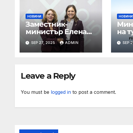
НОВИНИ
НОВИНИ
Заместник-
Мин
министър Елена
на т
Шекерлетова
пор
SEP 27, 2025
ADMIN
SEP 2
представи
коо
българската
про
позиция на
лет
неформалното
Leave a Reply
заседание на
Съвет „Общи
въпроси“ в
You must be
logged in
to post a comment.
Копенхаген