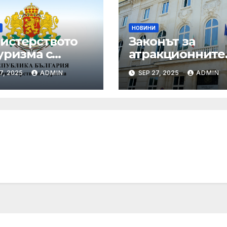
НОВИНИ
истерството
Законът за
уризма с
атракционните
едни мащабни
услуги е
7, 2025
ADMIN
SEP 27, 2025
ADMIN
рдинирани
публикуван за
верки през
обществено
ния сезон
обсъждане