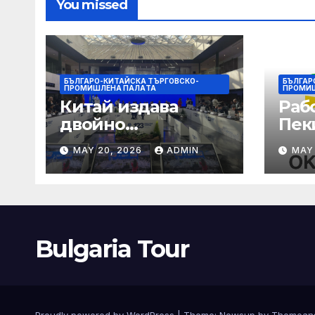
You missed
БЪЛГАРО-КИТАЙСКА ТЪРГОВСКО-
БЪЛГАР
ПРОМИШЛЕНА ПАЛAТА
ПРОМИ
Китай издава
Раб
двойно
Пек
предупреждение
печа
MAY 20, 2026
ADMIN
MAY
за силен дъжд и
въз
пясъчни бури
раб
увр
Bulgaria Tour