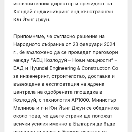
изпълнителния директор и президент на
Хюндай енджиниъринг енд кънстракшън
Юн Йънг Джун.
Припомняме, че съгласно решение на
Народното събрание от 23 февруари 2024
г., бе възложено да се проведат преговори
между “АЕЦ Козлодуй – Нови мощности” –
ЕАД и Hyundai Engineering & Construction Co
за инженеринг, строителство, доставка и
въвеждане в експлоатация на ядрена
централа на одобрената площадка в
Козлодуй, с технология АР1000. Министър
Малинов и г-н Юн Йънг Джун се обединиха
около това, че двете страни ще положат
всички усилия именно в България да бъде
изграден първият в Европа реактор от