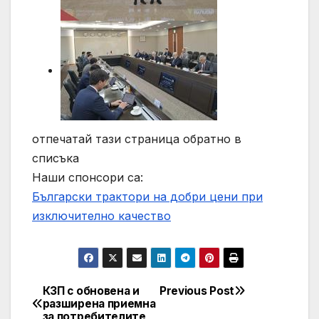
отпечатай тази страница обратно в
списъка
Наши спонсори са:
Български трактори на добри цени при
изключително качество
КЗП с обновена и
Previous Post
Post
разширена приемна
за потребителите