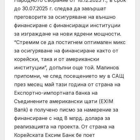
Народното събрание от 18.12.2023 г., в срок
до 30.07.2025 г. следва да завършат
преговорите за осигуряване на външно
финансиране с финансиращи институции
за изграждане на нови ядрени мощности.
“Стремим се да постигнем оптимален микс
за осигуряване на финансиране както от
корейски, така и от американски
институции”, допълни още той. Малинов
припомни, че след посещението му в САЩ
през месец май тази година от страна на
Експортно-импортната банка на
Съединените американски щати (EXIM
Bank) е получено писмо за намерение за
финансиране с над 8 млрд. долара за
реализацията на проекта. От страна на
Корейската Ексим Банк бе поет