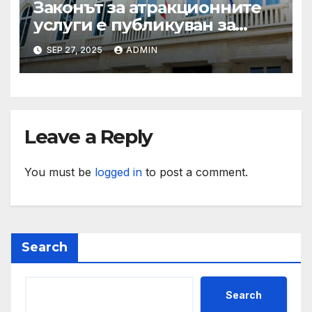
Законът за атракционните
услуги е публикуван за
обществено обсъждане
SEP 27, 2025
ADMIN
Leave a Reply
You must be
logged in
to post a comment.
Search
Search