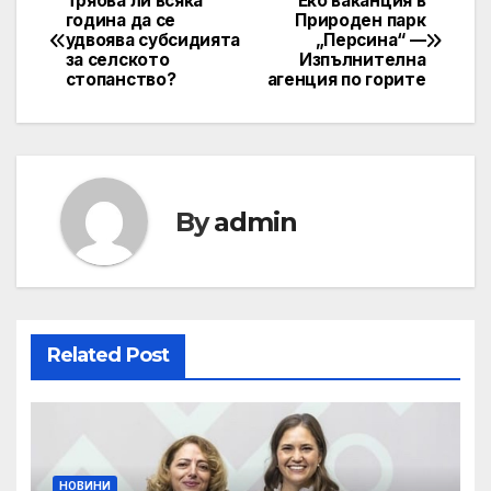
Трябва ли всяка
Еко ваканция в
Post
година да се
Природен парк
удвоява субсидията
„Персина“ —
navigation
за селското
Изпълнителна
стопанство?
агенция по горите
By
admin
Related Post
НОВИНИ