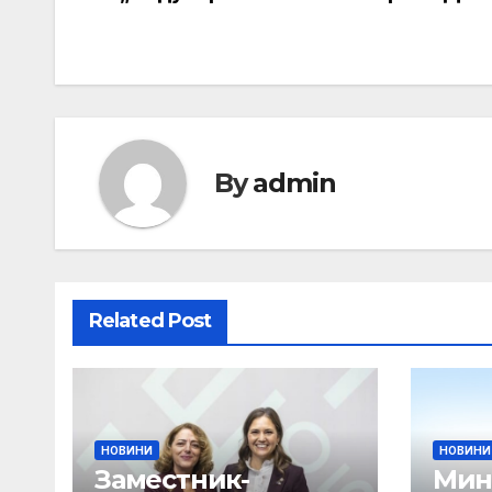
By
admin
Related Post
НОВИНИ
НОВИНИ
Заместник-
Мин