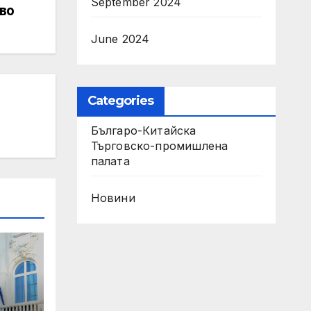
September 2024
во
June 2024
Categories
Българо-Китайска
Търговско-промишлена
палaта
Новини