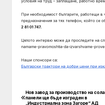
условия на труд – заплащане, работно врем
При необходимост българите, работещи в 
предназначения за тях телефон, който се 
2 81 01 747.
Цялото интервю може да проследите на следн
namame-pravomoshtia-da-izvarshvame-proverki
Наши спонсори са:
Български трактори на добри цени при из
Нов завод за производство на сол
Post
панели ще бъде изграден в
navigation
„Индустриална зона Загоре“ АД