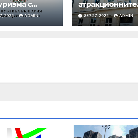
уризма с
атракционните
едни мащабни
услуги е
7, 2025
ADMIN
SEP 27, 2025
ADMIN
рдинирани
публикуван за
верки през
обществено
ния сезон
обсъждане