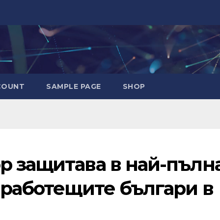
COUNT
SAMPLE PAGE
SHOP
р защитава в най-пълн
 работещите българи в