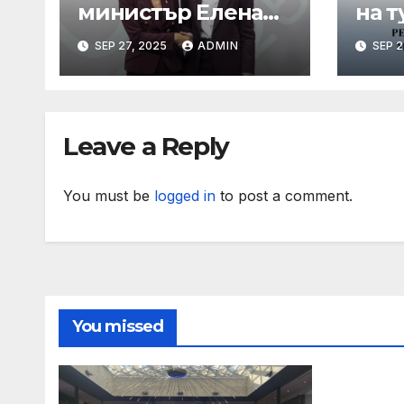
министър Елена
на т
Шекерлетова
пор
SEP 27, 2025
ADMIN
SEP 2
представи
коо
българската
про
позиция на
лет
неформалното
Leave a Reply
заседание на
Съвет „Общи
въпроси“ в
You must be
logged in
to post a comment.
Копенхаген
You missed