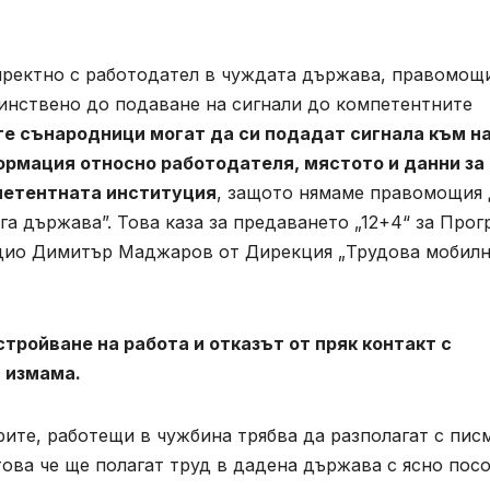
директно с работодател в чуждата държава, правомощ
динствено до подаване на сигнали до компетентните
е сънародници могат да си подадат сигнала към на
формация относно работодателя, мястото и данни за
мпетентната институция
, защото нямаме правомощия 
а държава”. Това каза за предаването „12+4“ за Прог
адио Димитър Маджаров от Дирекция „Трудова мобилн
тройване на работа и отказът от пряк контакт с
а измама.
ите, работещи в чужбина трябва да разполагат с пис
това че ще полагат труд в дадена държава с ясно пос