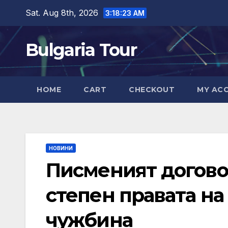
Skip
Sat. Aug 8th, 2026
3:18:24 AM
to
content
Bulgaria Tour
HOME
CART
CHECKOUT
MY AC
НОВИНИ
Писменият догово
степен правата на
чужбина