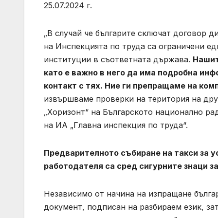
25.07.2024 г.
„В случай че българите сключат договор 
на Инспекцията по труда са ограничени е
институции в съответната държава.
Нашит
като е важно в него да има подробна ин
контакт с тях. Ние ги препращаме на ко
извършваме проверки на територия на друг
„Хоризонт“ на Българското национално р
на ИА „Главна инспекция по труда“.
Предварителното събиране на такси за ус
работодателя са сред сигурните знаци з
Независимо от начина на изпращане българ
документ, подписан на разбираем език, за