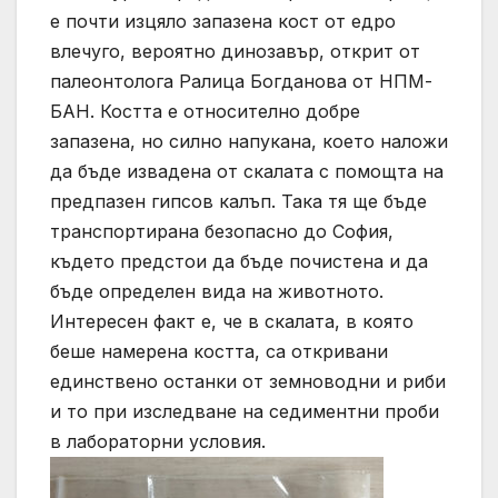
е почти изцяло запазена кост от едро
влечуго, вероятно динозавър, открит от
палеонтолога Ралица Богданова от НПМ-
БАН. Костта е относително добре
запазена, но силно напукана, което наложи
да бъде извадена от скалата с помощта на
предпазен гипсов калъп. Така тя ще бъде
транспортирана безопасно до София,
където предстои да бъде почистена и да
бъде определен вида на животното.
Интересен факт е, че в скалата, в която
беше намерена костта, са откривани
единствено останки от земноводни и риби
и то при изследване на седиментни проби
в лабораторни условия.