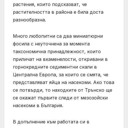
растения, които подсказват, че
растителността в района е била доста
разнообразна.
Много любопитни са два миниатюрни
фосила с неуточнена за момента
таксономична принадлежност, които
приличат на вкаменелости, откривани в
горнокредните седиментни скали в
Централна Европа, за които се смята, че
представляват яйца на насекоми. Ако това
се потвърди, то находките от Трънско ще
се окажат първите следи от мезозойски
насекоми в България.
В допълнение към работата си в