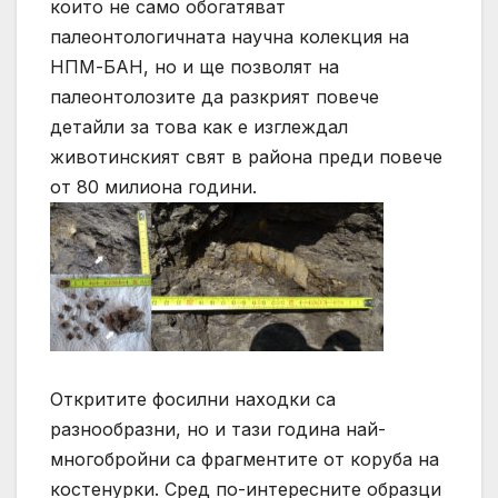
които не само обогатяват
палеонтологичната научна колекция на
НПМ-БАН, но и ще позволят на
палеонтолозите да разкрият повече
детайли за това как е изглеждал
животинският свят в района преди повече
от 80 милиона години.
Откритите фосилни находки са
разнообразни, но и тази година най-
многобройни са фрагментите от коруба на
костенурки. Сред по-интересните образци