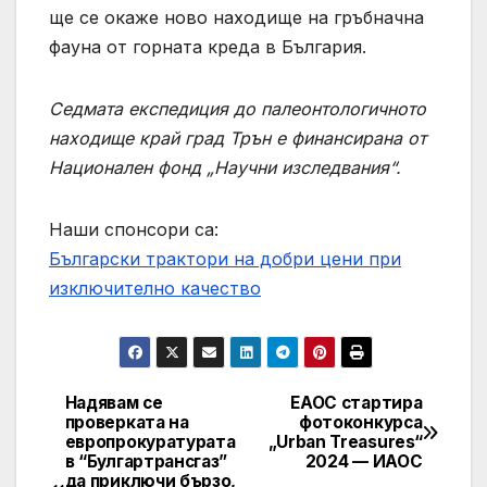
ще се окаже ново находище на гръбначна
фауна от горната креда в България.
Седмата експедиция до палеонтологичното
находище край град Трън е финансирана от
Национален фонд „Научни изследвания“.
Наши спонсори са:
Български трактори на добри цени при
изключително качество
Надявам се
ЕАОС стартира
Post
проверката на
фотоконкурса
европрокуратурата
„Urban Treasures“
navigation
в “Булгартрансгаз”
2024 — ИАОС
да приключи бързо,