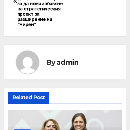
за да няма забавяне
на стратегическия
проект за
разширение на
“Чирен”
By
admin
Related Post