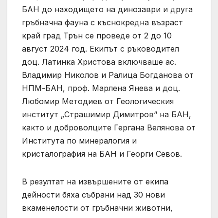
БАН до находището на динозаври и друга
гръбначна фауна с къснокредна възраст
край град Трън се проведе от 2 до 10
август 2024 год. Екипът с ръководител
доц. Латинка Христова включваше ас.
Владимир Николов и Ралица Богданова от
НПМ-БАН, проф. Марлена Янева и доц.
Любомир Методиев от Геологическия
институт „Страшимир Димитров“ на БАН,
както и доброволците Гергана Велянова от
Института по минералогия и
кристалография на БАН и Георги Севов.
В резултат на извършените от екипа
дейности бяха събрани над 30 нови
вкаменелости от гръбначни животни,