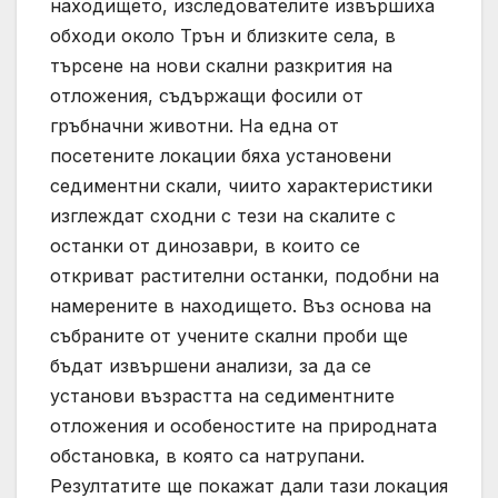
находището, изследователите извършиха
обходи около Трън и близките села, в
търсене на нови скални разкрития на
отложения, съдържащи фосили от
гръбначни животни. На една от
посетените локации бяха установени
седиментни скали, чиито характеристики
изглеждат сходни с тези на скалите с
останки от динозаври, в които се
откриват растителни останки, подобни на
намерените в находището. Въз основа на
събраните от учените скални проби ще
бъдат извършени анализи, за да се
установи възрастта на седиментните
отложения и особеностите на природната
обстановка, в която са натрупани.
Резултатите ще покажат дали тази локация