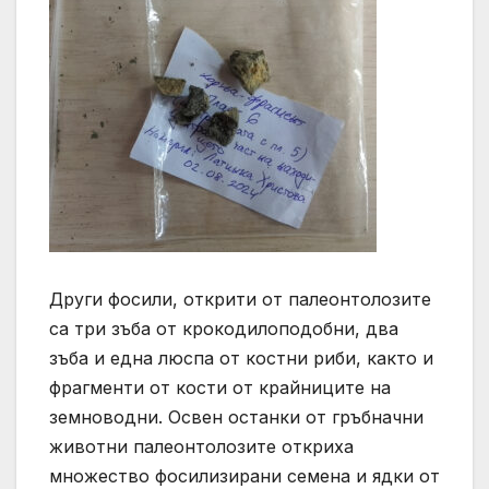
Други фосили, открити от палеонтолозите
са три зъба от крокодилоподобни, два
зъба и една люспа от костни риби, както и
фрагменти от кости от крайниците на
земноводни. Освен останки от гръбначни
животни палеонтолозите откриха
множество фосилизирани семена и ядки от