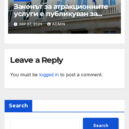
Законът за атракционните
услуги е публикуван за
обществено обсъждане
SEP 27, 2025
ADMIN
Leave a Reply
You must be
logged in
to post a comment.
Search
Search