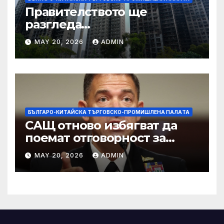
Правителството ще
разгледа
застрахователните
MAY 20, 2026
ADMIN
претенции на Wang Fuk
Court по план за обратно
изкупуване: Хоп
БЪЛГАРО-КИТАЙСКА ТЪРГОВСКО-ПРОМИШЛЕНА ПАЛAТА
САЩ отново избягват да
поемат отговорност за
нападението в училище в
MAY 20, 2026
ADMIN
Иран, при което загинаха
155 души