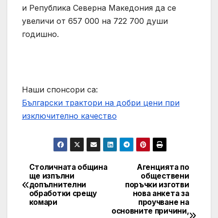
и Република Северна Македония да се
увеличи от 657 000 на 722 700 души
годишно.
Наши спонсори са:
Български трактори на добри цени при
изключително качество
Столичната община
Агенцията по
Post
ще изпълни
обществени
допълнителни
поръчки изготви
navigation
обработки срещу
нова анкета за
комари
проучване на
основните причини,