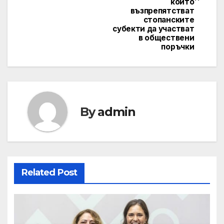
които
възпрепятстват
стопанските
субекти да участват
в обществени
поръчки
By
admin
Related Post