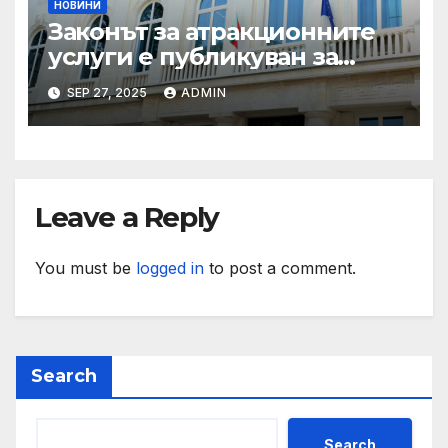
НОВИНИ
Законът за атракционните
услуги е публикуван за
обществено обсъждане
SEP 27, 2025
ADMIN
Leave a Reply
You must be
logged in
to post a comment.
Search
Search