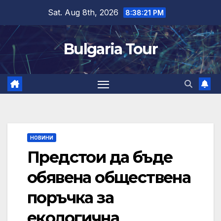
Skip
Sat. Aug 8th, 2026
8:38:22 PM
to
content
Bulgaria Tour
НОВИНИ
Предстои да бъде
обявена обществена
поръчка за
екологична