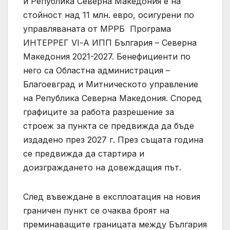
и Република Северна Македония е на
стойност над 11 млн. евро, осигурени по
управляваната от МРРБ Програма
ИНТЕРРЕГ VІ-А ИПП България – Северна
Македония 2021-2027. Бенефициенти по
него са Областна администрация –
Благоевград и Митническото управление
на Република Северна Македония. Според
графиците за работа разрешение за
строеж за пункта се предвижда да бъде
издадено през 2027 г. През същата година
се предвижда да стартира и
доизграждането на довеждащия път.
След въвеждане в експлоатация на новия
граничен пункт се очаква броят на
преминаващите границата между България