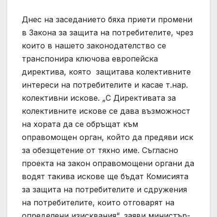
Днес на заседанието бяха приети промени
в Закона за защита на потребителите, чрез
които в нашето законодателство се
транспонира ключова европейска
директива, която защитава колективните
интереси на потребителите и касае т.нар.
колективни искове. „С Директивата за
колективните искове се дава възможност
на хората да се обръщат към
оправомощен орган, който да предяви иск
за обезщетение от тяхно име. Съгласно
проекта на закон оправомощени органи да
водят такива искове ще бъдат Комисията
за защита на потребителите и сдружения
на потребителите, които отговарят на
определени изисквания“, заяви министър-