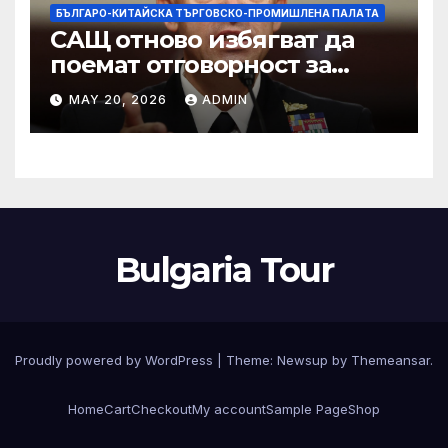
БЪЛГАРО-КИТАЙСКА ТЪРГОВСКО-ПРОМИШЛЕНА ПАЛAТА
САЩ отново избягват да
поемат отговорност за
нападението в училище в
MAY 20, 2026
ADMIN
Иран, при което загинаха
155 души
Bulgaria Tour
Proudly powered by WordPress
|
Theme:
Newsup
by
Themeansar
.
Home
Cart
Checkout
My account
Sample Page
Shop