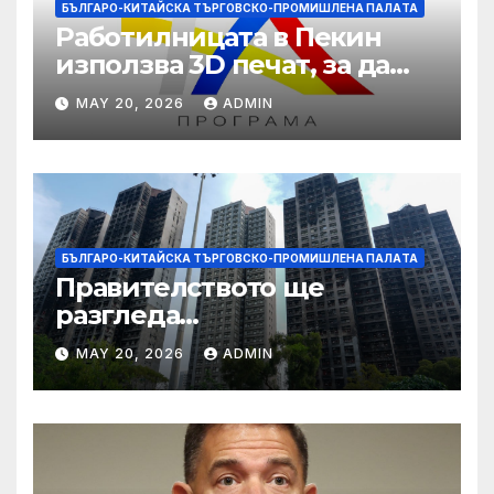
БЪЛГАРО-КИТАЙСКА ТЪРГОВСКО-ПРОМИШЛЕНА ПАЛAТА
Работилницата в Пекин
използва 3D печат, за да
даде възможност на
MAY 20, 2026
ADMIN
работниците с увреждания
БЪЛГАРО-КИТАЙСКА ТЪРГОВСКО-ПРОМИШЛЕНА ПАЛAТА
Правителството ще
разгледа
застрахователните
MAY 20, 2026
ADMIN
претенции на Wang Fuk
Court по план за обратно
изкупуване: Хоп