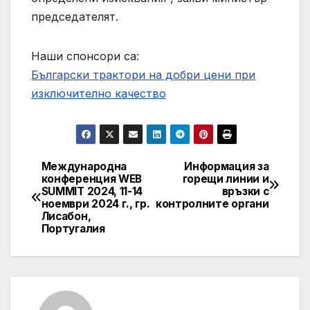
председателят.
Наши спонсори са:
Български трактори на добри цени при
изключително качество
Международна
Информация за
Post
конференция WEB
горещи линии и
SUMMIT 2024, 11-14
връзки с
navigation
ноември 2024 г., гр.
контролните органи
Лисабон,
Португалия