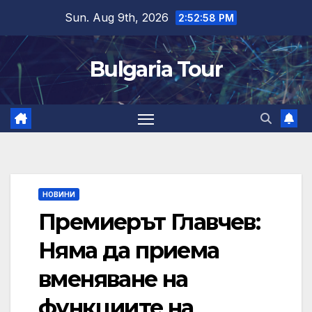
Skip
Sun. Aug 9th, 2026
2:52:59 PM
to
content
Bulgaria Tour
НОВИНИ
Премиерът Главчев:
Няма да приема
вменяване на
функциите на