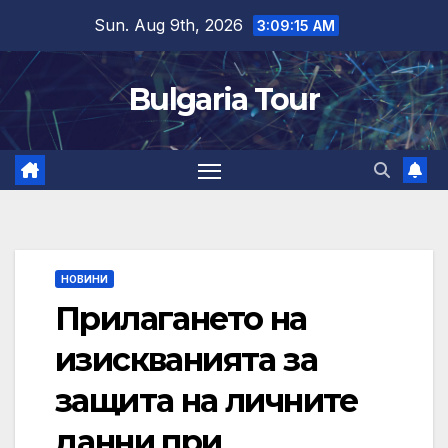
Skip
Sun. Aug 9th, 2026
3:09:16 AM
to
content
Bulgaria Tour
НОВИНИ
Прилагането на
изискванията за
защита на личните
данни при