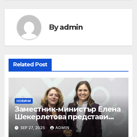
By
admin
Related Post
НОВИНИ
Заместник-министър Елена
Шекерлетова представи
българската позиция на
SEP 27, 2025
ADMIN
неформалното заседание