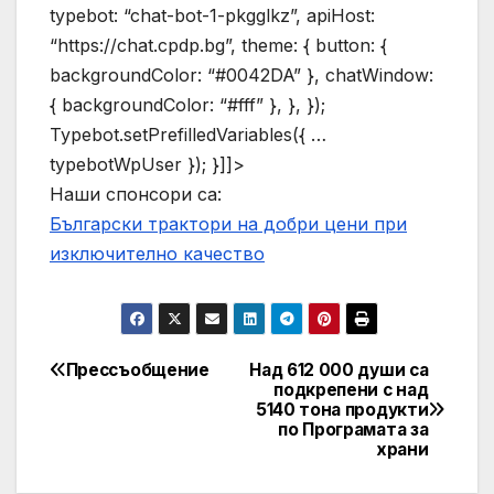
typebot: “chat-bot-1-pkgglkz”, apiHost:
“https://chat.cpdp.bg”, theme: { button: {
backgroundColor: “#0042DA” }, chatWindow:
{ backgroundColor: “#fff” }, }, });
Typebot.setPrefilledVariables({ …
typebotWpUser }); }]]>
Наши спонсори са:
Български трактори на добри цени при
изключително качество
Прессъобщение
Над 612 000 души са
Post
подкрепени с над
5140 тона продукти
navigation
по Програмата за
храни