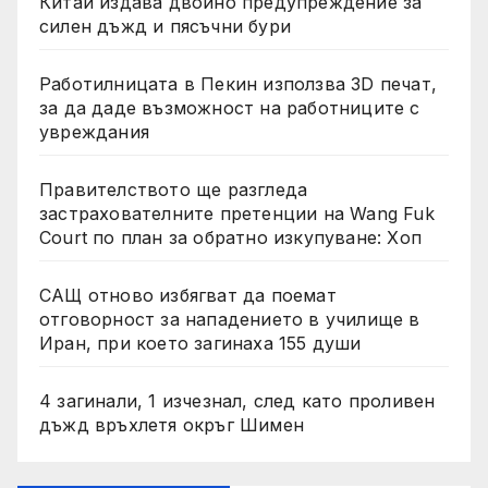
Китай издава двойно предупреждение за
силен дъжд и пясъчни бури
Работилницата в Пекин използва 3D печат,
за да даде възможност на работниците с
увреждания
Правителството ще разгледа
застрахователните претенции на Wang Fuk
Court по план за обратно изкупуване: Хоп
САЩ отново избягват да поемат
отговорност за нападението в училище в
Иран, при което загинаха 155 души
4 загинали, 1 изчезнал, след като проливен
дъжд връхлетя окръг Шимен