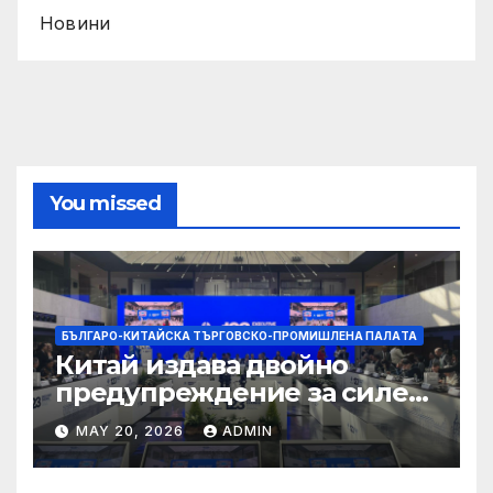
Новини
You missed
БЪЛГАРО-КИТАЙСКА ТЪРГОВСКО-ПРОМИШЛЕНА ПАЛAТА
Китай издава двойно
предупреждение за силен
дъжд и пясъчни бури
MAY 20, 2026
ADMIN