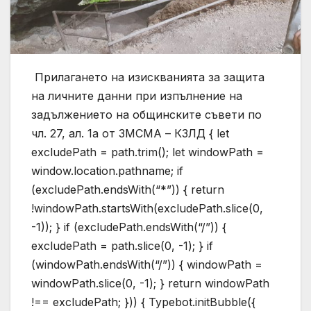
Прилагането на изискванията за защита
на личните данни при изпълнение на
задължението на общинските съвети по
чл. 27, ал. 1а от ЗМСМА – КЗЛД
{ let
excludePath = path.trim(); let windowPath =
window.location.pathname; if
(excludePath.endsWith(“*”)) { return
!windowPath.startsWith(excludePath.slice(0,
-1)); } if (excludePath.endsWith(“/”)) {
excludePath = path.slice(0, -1); } if
(windowPath.endsWith(“/”)) { windowPath =
windowPath.slice(0, -1); } return windowPath
!== excludePath; })) { Typebot.initBubble({