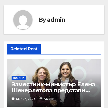
By
admin
Related Post
НОВИНИ
Заместник-министър Елена
Шекерлетова представи
българската позиция на
SEP 27, 2025
ADMIN
неформалното заседание