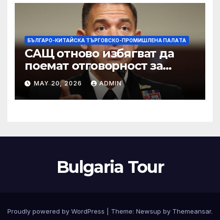
изкупуване: Хоп
БЪЛГАРО-КИТАЙСКА ТЪРГОВСКО-ПРОМИШЛЕНА ПАЛAТА
САЩ отново избягват да
поемат отговорност за
нападението в училище в
MAY 20, 2026
ADMIN
Иран, при което загинаха
155 души
Bulgaria Tour
Proudly powered by WordPress
|
Theme:
Newsup
by
Themeansar
.