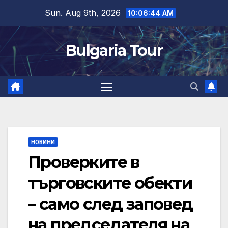
Skip
Sun. Aug 9th, 2026
10:06:45 AM
to
content
Bulgaria Tour
НОВИНИ
Проверките в
търговските обекти
– само след заповед
на председателя на