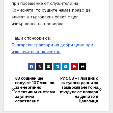
при посещение от служители на
Комисията, то същите нямат право да
влизат в търговския обект с цел
извършване на проверка.
Наши спонсори са:
Български трактори на добри цени при
изключително качество
83 общини ще
РИОСВ – Пловдив с
Post
получат 107 млн. лв.
актуални данни за
за енергийно
замърсяването на
navigation
ефективни системи
въздуха от пожара
за улично
на депото в
осветление
Цалапица