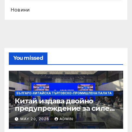
Новини
You missed
БЪЛГАРО-КИТАЙСКА ТЪРГОВСКО-ПРОМИШЛЕНА ПАЛAТА
Китай издава двойно
предупреждение за силен
дъжд и пясъчни бури
MAY 20, 2026
ADMIN