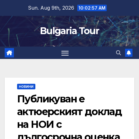
Skip
Sun. Aug 9th, 2026
10:02:57 AM
to
content
Bulgaria Tour
НОВИНИ
Публикуван е
актюерският доклад
на НОИ с
дългосрочна оценка