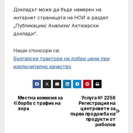
Докладът може да бъде намерен на
интернет страницата на НОИ в раздел
„Публикации/ Анализи/ Актюерски
доклади“.
Наши спонсори са:
Български трактори на добри цени при
изключително качество
Местна комисия за
Услуга № 2256
Post
борба с трафик на
Регистрация на
хора
центровете за
navigation
първа продажба на
продукти от
риболов