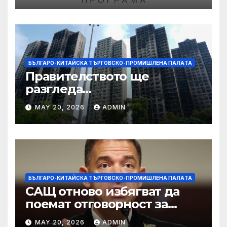
БЪЛГАРО-КИТАЙСКА ТЪРГОВСКО-ПРОМИШЛЕНА ПАЛAТА
Правителството ще
разгледа
застрахователните
MAY 20, 2026
ADMIN
претенции на Wang Fuk
Court по план за обратно
изкупуване: Хоп
БЪЛГАРО-КИТАЙСКА ТЪРГОВСКО-ПРОМИШЛЕНА ПАЛAТА
САЩ отново избягват да
поемат отговорност за
нападението в училище в
MAY 20, 2026
ADMIN