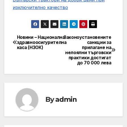
изключително качество
Новини – Национална
Законоустановените
Post
здравноосигурителна
санкции за
каса (НЗОК)
прилагане на
navigation
нелоялни търговски
практики достигат
до 70 000 лева
By
admin