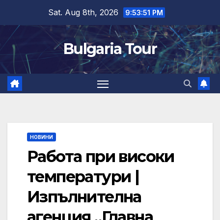
Skip
Sat. Aug 8th, 2026
9:53:51 PM
to
content
Bulgaria Tour
НОВИНИ
Работа при високи
температури |
Изпълнителна
агенция „Главна