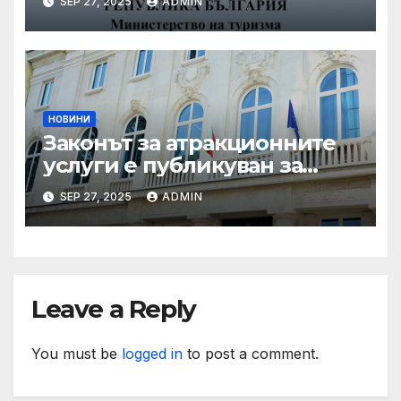
SEP 27, 2025
ADMIN
през летния сезон
НОВИНИ
Законът за атракционните
услуги е публикуван за
обществено обсъждане
SEP 27, 2025
ADMIN
Leave a Reply
You must be
logged in
to post a comment.