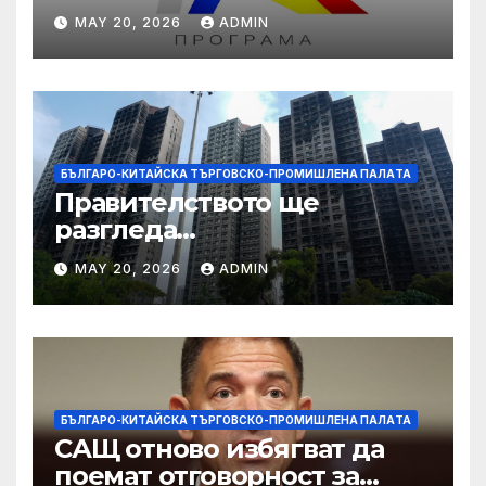
даде възможност на
MAY 20, 2026
ADMIN
работниците с увреждания
БЪЛГАРО-КИТАЙСКА ТЪРГОВСКО-ПРОМИШЛЕНА ПАЛAТА
Правителството ще
разгледа
застрахователните
MAY 20, 2026
ADMIN
претенции на Wang Fuk
Court по план за обратно
изкупуване: Хоп
БЪЛГАРО-КИТАЙСКА ТЪРГОВСКО-ПРОМИШЛЕНА ПАЛAТА
САЩ отново избягват да
поемат отговорност за