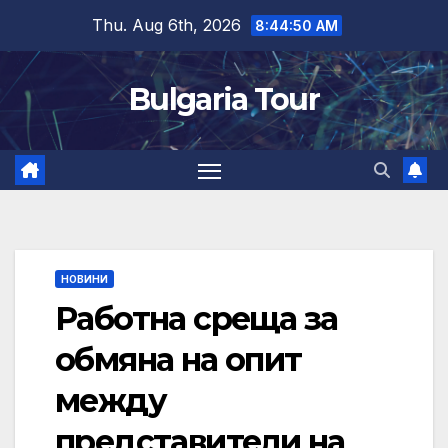
Skip
Thu. Aug 6th, 2026
8:44:50 AM
to
content
Bulgaria Tour
НОВИНИ
Работна среща за
обмяна на опит
между
представители на