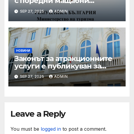
с поредни мащабни
координирани проверки
SEP 27, 2025
ADMIN
през летния сезон
НОВИНИ
Законът за атракционните
услуги е публикуван за
обществено обсъждане
SEP 27, 2025
ADMIN
Leave a Reply
You must be
logged in
to post a comment.