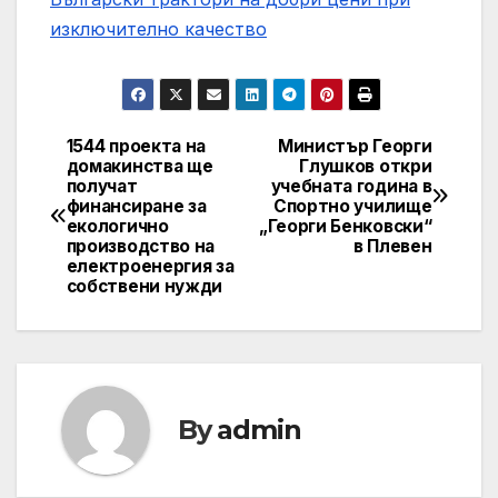
изключително качество
1544 проекта на
Министър Георги
Post
домакинства ще
Глушков откри
получат
учебната година в
navigation
финансиране за
Спортно училище
екологично
„Георги Бенковски“
производство на
в Плевен
електроенергия за
собствени нужди
By
admin