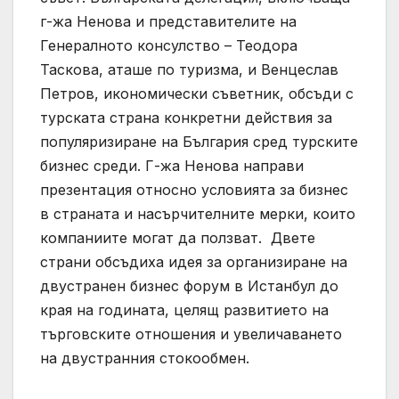
г-жа Ненова и представителите на
Генералното консулство – Теодора
Таскова, аташе по туризма, и Венцеслав
Петров, икономически съветник, обсъди с
турската страна конкретни действия за
популяризиране на България сред турските
бизнес среди. Г-жа Ненова направи
презентация относно условията за бизнес
в страната и насърчителните мерки, които
компаниите могат да ползват. Двете
страни обсъдиха идея за организиране на
двустранен бизнес форум в Истанбул до
края на годината, целящ развитието на
търговските отношения и увеличаването
на двустранния стокообмен.