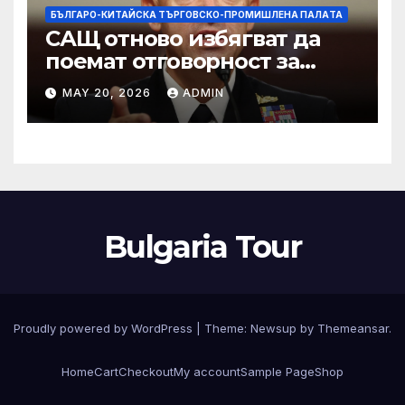
БЪЛГАРО-КИТАЙСКА ТЪРГОВСКО-ПРОМИШЛЕНА ПАЛAТА
САЩ отново избягват да
поемат отговорност за
нападението в училище в
MAY 20, 2026
ADMIN
Иран, при което загинаха
155 души
Bulgaria Tour
Proudly powered by WordPress
|
Theme:
Newsup
by
Themeansar
.
Home
Cart
Checkout
My account
Sample Page
Shop