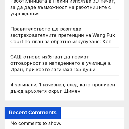
Работилницата в Пекин използва 3D печат,
за да даде възможност на работниците с
увреждания
Правителството ще разгледа
застрахователните претенции на Wang Fuk
Court по план за обратно изкупуване: Хоп
САЩ отново избягват да поемат
отговорност за нападението в училище в
Иран, при което загинаха 155 души
4 загинали, 1 изчезнал, след като проливен
дъжд връхлетя окръг Шимен
Recent Comments
No comments to show.