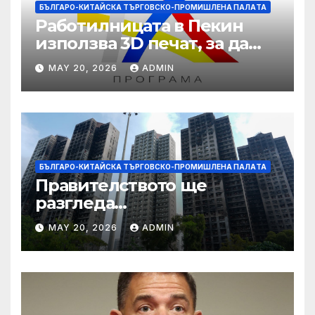
БЪЛГАРО-КИТАЙСКА ТЪРГОВСКО-ПРОМИШЛЕНА ПАЛAТА
Работилницата в Пекин
използва 3D печат, за да
даде възможност на
MAY 20, 2026
ADMIN
работниците с увреждания
БЪЛГАРО-КИТАЙСКА ТЪРГОВСКО-ПРОМИШЛЕНА ПАЛAТА
Правителството ще
разгледа
застрахователните
MAY 20, 2026
ADMIN
претенции на Wang Fuk
Court по план за обратно
изкупуване: Хоп