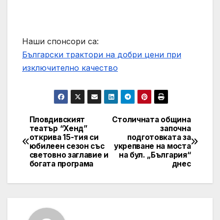
Наши спонсори са:
Български трактори на добри цени при
изключително качество
Пловдивският
Столичната община
Post
театър “Хенд”
започна
открива 15-тия си
подготовката за
navigation
юбилеен сезон със
укрепване на моста
световно заглавие и
на бул. „България“
богата програма
днес