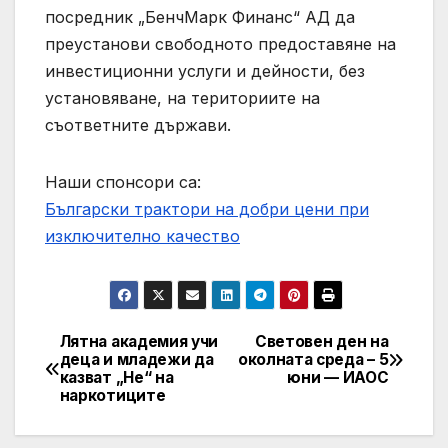
посредник „БенчМарк Финанс“ АД да
преустанови свободното предоставяне на
инвестиционни услуги и дейности, без
установяване, на териториите на
съответните държави.
Наши спонсори са:
Български трактори на добри цени при
изключително качество
Лятна академия учи
Световен ден на
Post
деца и младежи да
околната среда – 5
казват „Не“ на
юни — ИАОС
navigation
наркотиците