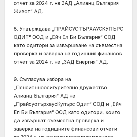
отчет за 2024 г. на ЗАД „Алианц България
Живот“ АД.
8. Утвърждава „ПРАЙСУОТЪРХАУСКУПЪРС
ОДИТ“ ООД и „Ейч Ел Би България“ ООД
като одитори за извършване на съвместна
проверка и заверка на годишния финансов
отчет за 2024 г. на „ЗАД Енергия“ АД.
9. Съгласува избора на
„Пенсионноосигурително дружество
Алианц България“ АД на
„ПрайсуотърхаусКупърс Одит“ ООД и „Ейч
Ел Би България“ ООД като одитори, които
да извършат съвместна проверка и
заверка на годишните финансови отчети