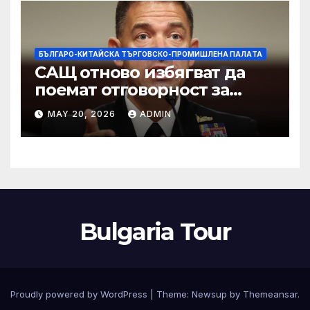
изкупуване: Хоп
БЪЛГАРО-КИТАЙСКА ТЪРГОВСКО-ПРОМИШЛЕНА ПАЛAТА
САЩ отново избягват да
поемат отговорност за
нападението в училище в
MAY 20, 2026
ADMIN
Иран, при което загинаха
155 души
Bulgaria Tour
Proudly powered by WordPress
|
Theme:
Newsup
by
Themeansar
.