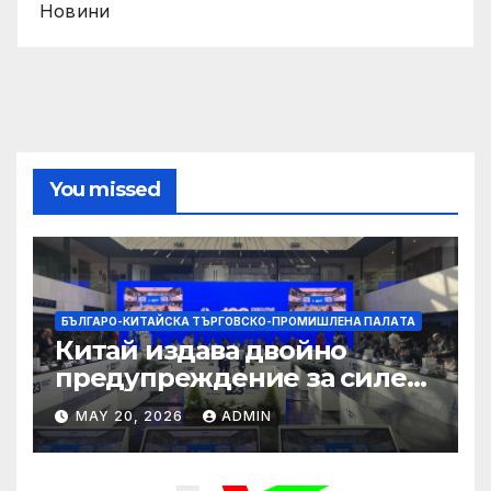
Новини
You missed
БЪЛГАРО-КИТАЙСКА ТЪРГОВСКО-ПРОМИШЛЕНА ПАЛAТА
Китай издава двойно
предупреждение за силен
дъжд и пясъчни бури
MAY 20, 2026
ADMIN