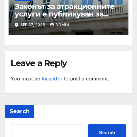
Законът за атракционните
услуги е публикуван за
обществено обсъждане
SEP 27, 2025
ADMIN
Leave a Reply
You must be
logged in
to post a comment.
Search
Search