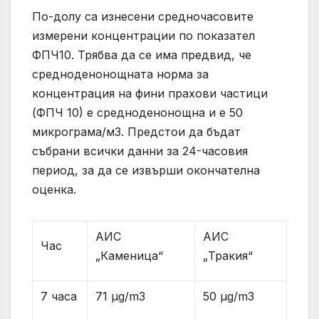
По-долу са изнесени средночасовите
измерени концентрации по показател
ФПЧ10. Трябва да се има предвид, че
средноденонощната норма за
концентрация на фини прахови частици
(ФПЧ 10) е средноденонощна и е 50
микрограма/м3. Предстои да бъдат
събрани всички данни за 24-часовия
период, за да се извърши окончателна
оценка.
АИС
АИС
Час
„Каменица“
„Тракия“
7 часа
71 µg/m3
50 µg/m3