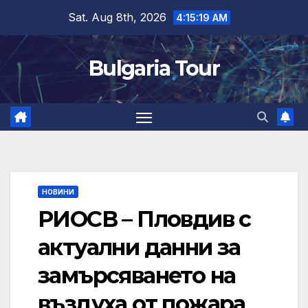
Skip
Sat. Aug 8th, 2026
4:15:20 AM
to
content
Bulgaria Tour
НОВИНИ
РИОСВ – Пловдив с
актуални данни за
замърсяването на
въздуха от пожара