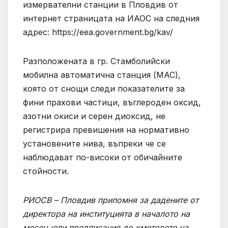
измервателни станции в Пловдив от
интернет страницата на ИАОС на следния
адрес: https://eea.government.bg/kav/
Разположената в гр. Стамболийски
мобилна автоматична станция (МАС),
която от снощи следи показателите за
фини прахови частици, въглероден оксид,
азотни окиси и серен диоксид, не
регистрира превишения на нормативно
установените нива, въпреки че се
наблюдават по-високи от обичайните
стойности.
РИОСВ – Пловдив припомня за дадените от
директора на институцията в началото на
месец юли предписания до кметовете на