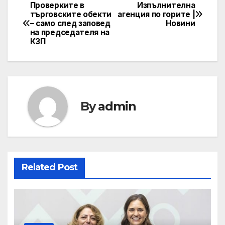
Проверките в
Изпълнителна
Post
търговските обекти
агенция по горите |
– само след заповед
Новини
navigation
на председателя на
КЗП
By
admin
Related Post