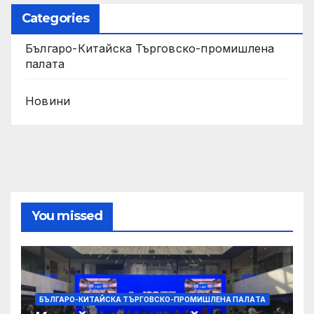
Categories
Българо-Китайска Търговско-промишлена
палaта
Новини
You missed
БЪЛГАРО-КИТАЙСКА ТЪРГОВСКО-ПРОМИШЛЕНА ПАЛAТА