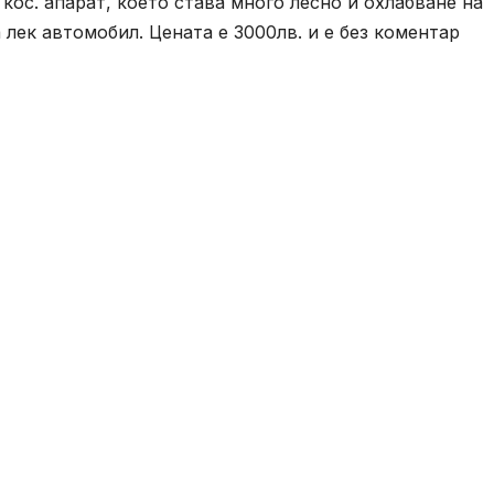
кос. апарат, което става много лесно и охлабване на
 лек автомобил. Цената е 3000лв. и е без коментар