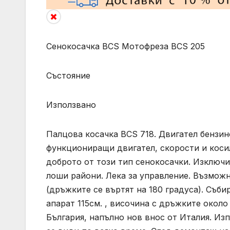
Сенокосачка BCS Мотофреза BCS 205
Състояние
Използвано
Палцова косачка BCS 718. Двигател бензин
функциониращи двигател, скорости и косил
доброто от този тип сенокосачки. Изключ
лоши райони. Лека за управление. Възможн
(дръжките се въртят на 180 градуса). Съби
апарат 115см. , височина с дръжките около
България, напълно нов внос от Италия. Изп