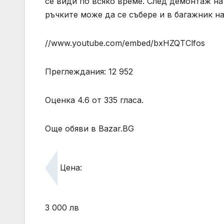
се види по всяко време. След демонтаж на 
ръчките може да се събере и в багажник на
//www.youtube.com/embed/bxHZQTClfos
Преглеждания: 12 952
Оценка 4.6 от 335 гласа.
Още обяви в Bazar.BG
Цена:
3 000 лв