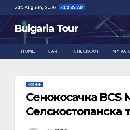
Skip
Sat. Aug 8th, 2026
7:03:39 AM
to
content
Bulgaria Tour
HOME
CART
CHECKOUT
MY AC
НОВИНИ
Сенокосачка BCS 
Селскостопанска т