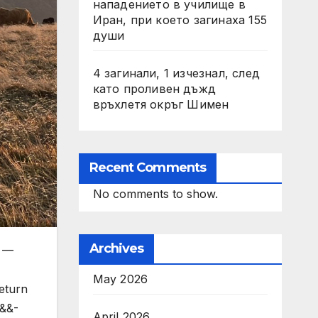
нападението в училище в
Иран, при което загинаха 155
души
4 загинали, 1 изчезнал, след
като проливен дъжд
връхлетя окръг Шимен
Recent Comments
No comments to show.
Archives
3 —
May 2026
return
b&&-
April 2026