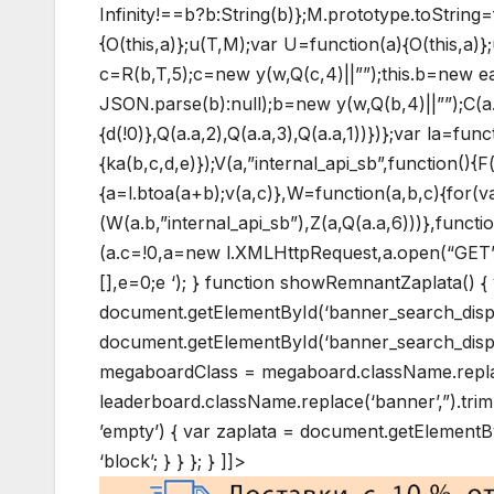
Infinity!==b?b:String(b)};M.prototype.toString=f
{O(this,a)};u(T,M);var U=function(a){O(this,a)}
c=R(b,T,5);c=new y(w,Q(c,4)||””);this.b=new e
JSON.parse(b):null);b=new y(w,Q(b,4)||””);C(a.c,
{d(!0)},Q(a.a,2),Q(a.a,3),Q(a.a,1))})};var la=fun
{ka(b,c,d,e)});V(a,”internal_api_sb”,function(){
{a=l.btoa(a+b);v(a,c)},W=function(a,b,c){for(v
(W(a.b,”internal_api_sb”),Z(a,Q(a.a,6)))},functi
(a.c=!0,a=new l.XMLHttpRequest,a.open(“GET”,b,
[],e=0;e
‘); } function showRemnantZaplata() 
document.getElementById(‘banner_search_disp
document.getElementById(‘banner_search_displa
megaboardClass = megaboard.className.replace
leaderboard.className.replace(‘banner’,”).tri
’empty’) { var zaplata = document.getElementById
‘block’; } } }; } ]]>