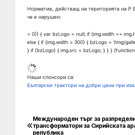
Норматив, действащ на територията на Р Бъ
че е нарушен:
= 0)) { var bzLogo = null; if (img.width == img
else { if (img.width > 300) { bzLogo = ‘/img/gal
} if (bzLogo) { img.src = bzLogo; } } } (function
Наши спонсори са:
Български трактори на добри цени при из
Международен търг за разпредел
Post
трансформатори за Сирийската ар
navigation
република