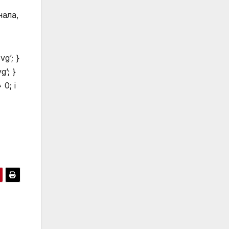
нала,
vg’; }
g’; }
 0; i