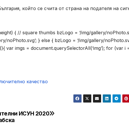
лгария, който се счита от страна на подателя на сиг
.height) { // square thumbs bzLogo = ‘/img/gallery/noPhoto.s
lery/noPhoto.svg’; } else { bzLogo = ‘/img/gallery/noPhoto.sv
(){ var imgs = document.querySelectorAll(‘img’); for (var i =
ключително качество
ителни
ИСУН 2020
абска