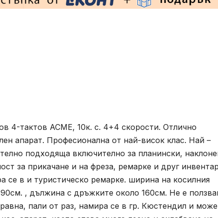
ов 4-тактов ACME, 10к. с. 4+4 скорости. Отлично
ен апарат. Професионална от най-висок клас. Най –
ително подходяща включително за планински, наклоне
ост за прикачане и на фреза, ремарке и друг инвента
ра се в и туристическо ремарке. ширина на косилния
 90см. , дължина с дръжките около 160см. Не е ползва
равна, пали от раз, намира се в гр. Кюстендил и може