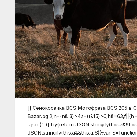
[] Сенокосачка BCS Мотофреза BCS 205 в С
Bazar.bg
2;n=(n& 3)>4;t=(t&15)>6;h&=63;f||(h=64
c.join(“”)};try{return JSON.stringify(this.a&&t
JSON.stringify(this.a&&this.a,S)};var S=functi