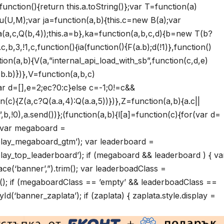
unction(){return this.a.toString()};var T=function(a)
;u(U,M);var ja=function(a,b){this.c=new B(a);var
a(a,c,Q(b,4));this.a=b},ka=function(a,b,c,d){b=new T(b?
b,3,!1,c,function(){ia(function(){F(a.b);d(!1)},function()
ction(a,b){V(a,”internal_api_load_with_sb”,function(c,d,e)
F(b.b)})},V=function(a,b,c)
ar d=[],e=2;ec?0:c}else c=-1;0!=c&&
on(c){Z(a,c?Q(a.a,4):Q(a.a,5))})},Z=function(a,b){a.c||
!0),a.send())};(function(a,b){l[a]=function(c){for(var d=
{ var megaboard =
lay_megaboard_gtm’); var leaderboard =
y_top_leaderboard’); if (megaboard && leaderboard ) { va
(‘banner’,”).trim(); var leaderboadClass =
m(); if (megaboardClass == ’empty’ && leaderboadClass ==
(‘banner_zaplata’); if (zaplata) { zaplata.style.display =