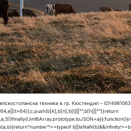
елскостопанска техника в гр. Кюстендил – ID1498106
,e||(t=64));c.push(b[k],b[n],b[t]||””,b[h]||””)}return
his.a,S)}finally{Uint8Array.prototype.toJSON=a}}:function(){
on(a,b){return”number”!==typeof b||!isNaN(b)&&Infinity!==