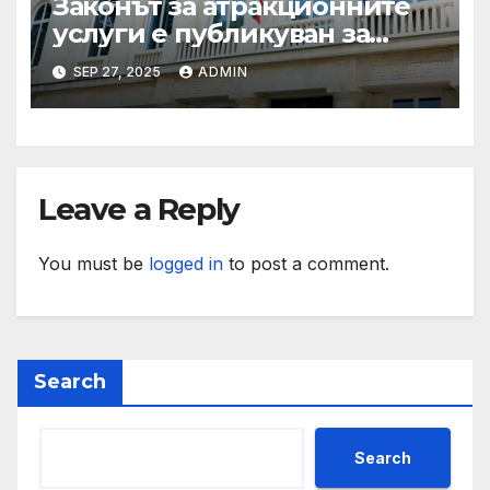
Законът за атракционните
услуги е публикуван за
обществено обсъждане
SEP 27, 2025
ADMIN
Leave a Reply
You must be
logged in
to post a comment.
Search
Search