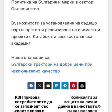
Политика на България и мерки в сектор
Овцевъдство.
Възможности за установяване на бъдещо
партньорство и реализиране на съвместни
проекти с Китайската селскостопанска
академия.
Наши спонсори са:
Български трактори на добри цени при
изключително качество
КЗП призова
Комисията за
Post
потребителите да
защита на лични
се запознаят със
данни в качеството
navigation
своите права и
си на надзорен