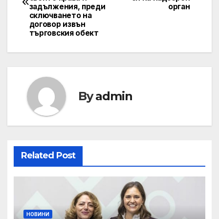
задължения, преди
орган
сключването на
договор извън
търговския обект
By
admin
Related Post
НОВИНИ