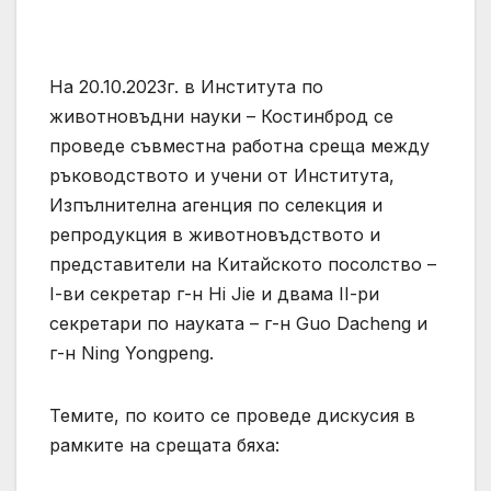
На 20.10.2023г. в Института по
животновъдни науки – Костинброд се
проведе съвместна работна среща между
ръководството и учени от Института,
Изпълнителна агенция по селекция и
репродукция в животновъдството и
представители на Китайското посолство –
І-ви секретар г-н Hi Jie и двама ІІ-ри
секретари по науката – г-н Guo Dacheng и
г-н Ning Yongpeng.
Темите, по които се проведе дискусия в
рамките на срещата бяха: