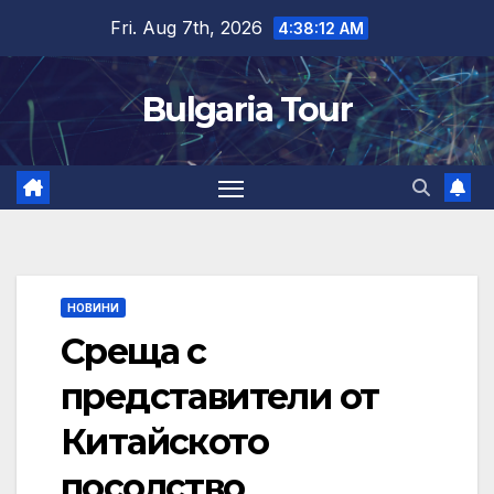
Skip
Fri. Aug 7th, 2026
4:38:13 AM
to
content
Bulgaria Tour
НОВИНИ
Среща с
представители от
Китайското
посолство