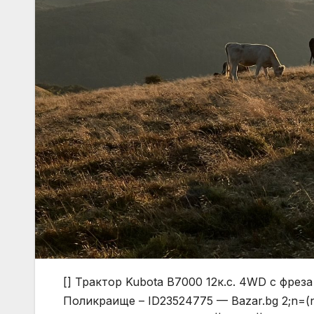
[] Трактор Kubota B7000 12к.с. 4WD с фре
Поликраище – ID23524775 — Bazar.bg
2;n=(