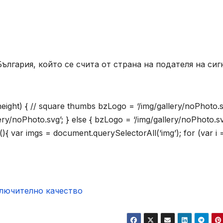
лгария, който се счита от страна на подателя на сиг
.height) { // square thumbs bzLogo = ‘/img/gallery/noPhoto.s
lery/noPhoto.svg’; } else { bzLogo = ‘/img/gallery/noPhoto.sv
(){ var imgs = document.querySelectorAll(‘img’); for (var i =
ключително качество