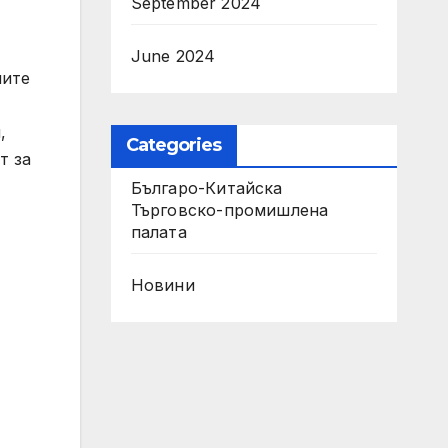
September 2024
June 2024
чите
,
Categories
т за
Българо-Китайска
Търговско-промишлена
палaта
Новини