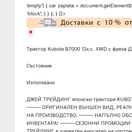
’empty’) { var zaplata = document.getElementById
‘block’; } } }; } ]]>
Трактор Kubota B7000 12к.с. 4WD с фрез
Състояние
Използвано
ДЖЕЙ ТРЕЙДИНГ японски трактори KUBOT
——— ОРИГИНАЛЕН ВЪНШЕН ВИД, РЕАЛН
НА ПРОИЗВОДСТВО. ——— НАПЪЛНО ОБСЛ
ИНВЕНТАРА! ——— СЕЗОННИ ПРОМОЦИИ 
ТРЕЙДИНГ е директен вносител на употреб