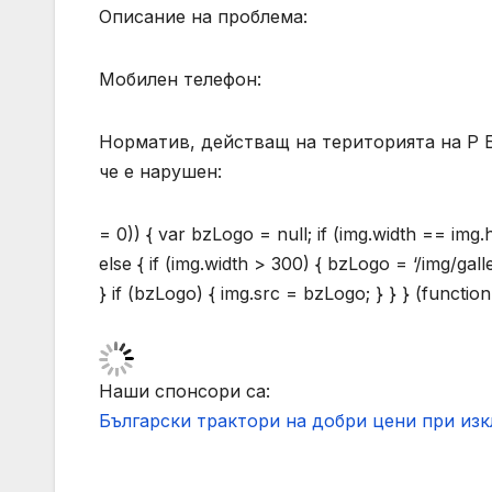
Описание на проблема:
Мобилен телефон:
Норматив, действащ на територията на Р Бъ
че е нарушен:
= 0)) { var bzLogo = null; if (img.width == img
else { if (img.width > 300) { bzLogo = ‘/img/gal
} if (bzLogo) { img.src = bzLogo; } } } (function
Наши спонсори са:
Български трактори на добри цени при из