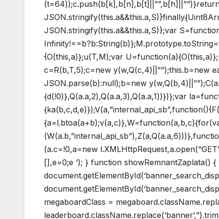
(t=64));c.push(b[k],b[n],b[t]||””,b[h]||””)}return
JSON.stringify(this.a&&this.a,S)}finally{Uint8
JSON.stringify(this.a&&this.a,S)};var S=functi
Infinity!==b?b:String(b)};M.prototype.toString=f
{O(this,a)};u(T,M);var U=function(a){O(this,a)}
c=R(b,T,5);c=new y(w,Q(c,4)||””);this.b=new e
JSON.parse(b):null);b=new y(w,Q(b,4)||””);C(a.c,
{d(!0)},Q(a.a,2),Q(a.a,3),Q(a.a,1))})};var la=fun
{ka(b,c,d,e)});V(a,”internal_api_sb”,function(){
{a=l.btoa(a+b);v(a,c)},W=function(a,b,c){for(v
(W(a.b,”internal_api_sb”),Z(a,Q(a.a,6)))},functi
(a.c=!0,a=new l.XMLHttpRequest,a.open(“GET”,b,
[],e=0;e
‘); } function showRemnantZaplata() 
document.getElementById(‘banner_search_disp
document.getElementById(‘banner_search_displa
megaboardClass = megaboard.className.replace
leaderboard.className.replace(‘banner’,”).tri