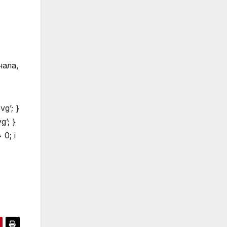
нала,
vg’; }
g’; }
 0; i