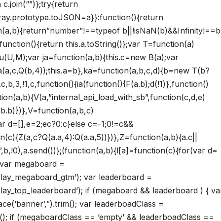
 c.join(“”)};try{return
Array.prototype.toJSON=a}}:function(){return
on(a,b){return”number”!==typeof b||!isNaN(b)&&Infinity!==
unction(){return this.a.toString()};var T=function(a)
;u(U,M);var ja=function(a,b){this.c=new B(a);var
a(a,c,Q(b,4));this.a=b},ka=function(a,b,c,d){b=new T(b?
b,3,!1,c,function(){ia(function(){F(a.b);d(!1)},function()
ction(a,b){V(a,”internal_api_load_with_sb”,function(c,d,e)
F(b.b)})},V=function(a,b,c)
ar d=[],e=2;ec?0:c}else c=-1;0!=c&&
on(c){Z(a,c?Q(a.a,4):Q(a.a,5))})},Z=function(a,b){a.c||
!0),a.send())};(function(a,b){l[a]=function(c){for(var d=
{ var megaboard =
lay_megaboard_gtm’); var leaderboard =
y_top_leaderboard’); if (megaboard && leaderboard ) { va
(‘banner’,”).trim(); var leaderboadClass =
m(); if (megaboardClass == ’empty’ && leaderboadClass ==