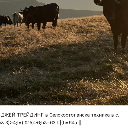
за ДЖЕЙ ТРЕЙДИНГ в Селскостопанска техника в с.
n& 3)>4;t=(t&15)>6;h&=63;f||(h=64,e||