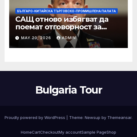
БЪЛГАРО-КИТАЙСКА ТЪРГОВСКО-ПРОМИШЛЕНА ПАЛAТА
САЩ отново избягват да
поемат отговорност за
нападението в училище в
MAY 20, 2026
ADMIN
Иран, при което загинаха
155 души
Bulgaria Tour
Proudly powered by WordPress
|
Theme:
Newsup
by
Themeansar
.
Home
Cart
Checkout
My account
Sample Page
Shop