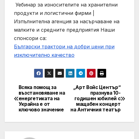
Уебинар за износителите на хранителни
продукти и логистични фирми |
Изпълнителна агенция за насърчаване на
малките и средните предприятия
Наши
спонсори са:
Български трактори на добри цени при
изключително качество
Всяка помощ за
„Арт Войс Център“
Post
възстановяване на
празнува 10-
енергетиката на
годишен юбилей с
navigation
Украйна е от
мащабен концерт
ключово значение
на Античния театър