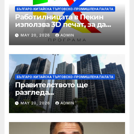
БЪЛГАРО-КИТАЙСКА ТЪРГОВСКО-ПРОМИШЛЕНА ПАЛAТА
Работилницата в Пекин
използва 3D печат, за да
даде възможност на
MAY 20, 2026
ADMIN
работниците с увреждания
БЪЛГАРО-КИТАЙСКА ТЪРГОВСКО-ПРОМИШЛЕНА ПАЛAТА
Правителството ще
разгледа
застрахователните
MAY 20, 2026
ADMIN
претенции на Wang Fuk
Court по план за обратно
изкупуване: Хоп