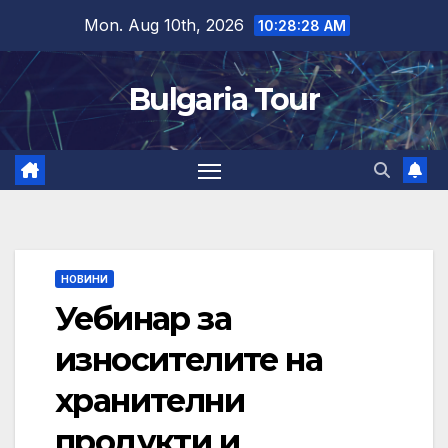
Skip
Mon. Aug 10th, 2026
10:28:29 AM
to
content
Bulgaria Tour
НОВИНИ
Уебинар за
износителите на
хранителни
продукти и