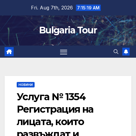
Skip
Fri. Aug 7th, 2026
7:15:20 AM
to
content
Bulgaria Tour
НОВИНИ
Услуга № 1354
Регистрация на
лицата, които
развъждат и