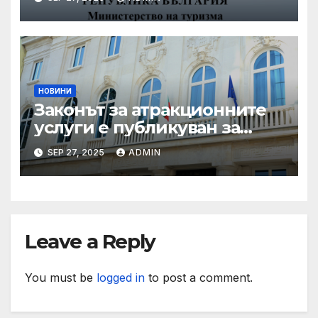
през летния сезон
НОВИНИ
Законът за атракционните
услуги е публикуван за
обществено обсъждане
SEP 27, 2025
ADMIN
Leave a Reply
You must be
logged in
to post a comment.