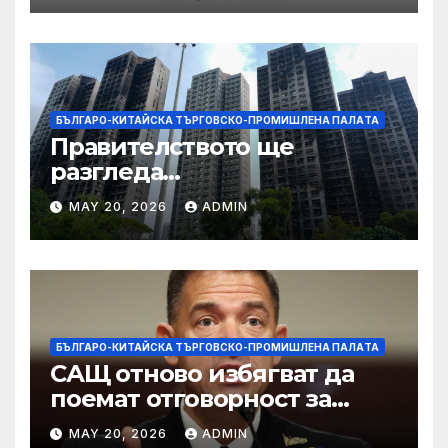
БЪЛГАРО-КИТАЙСКА ТЪРГОВСКО-ПРОМИШЛЕНА ПАЛAТА
Правителството ще
разгледа
застрахователните
MAY 20, 2026
ADMIN
претенции на Wang Fuk
Court по план за обратно
изкупуване: Хоп
БЪЛГАРО-КИТАЙСКА ТЪРГОВСКО-ПРОМИШЛЕНА ПАЛAТА
САЩ отново избягват да
поемат отговорност за
нападението в училище в
MAY 20, 2026
ADMIN