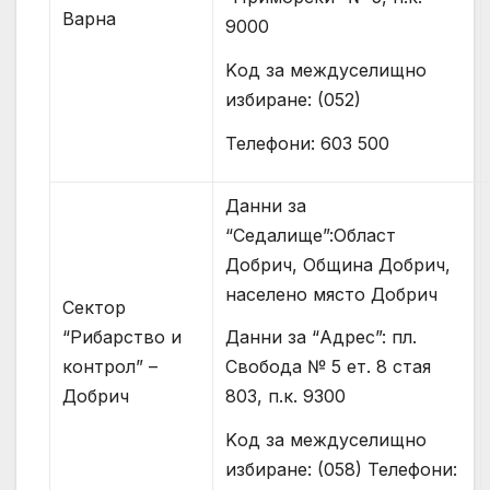
Варна
9000
Kод за междуселищно
избиране: (052)
Телефони: 603 500
Данни за
“Седалище”:Област
Добрич, Община Добрич,
населено място Добрич
Сектор
“Рибарство и
Данни за “Адрес”: пл.
контрол” –
Свобода № 5 ет. 8 стая
Добрич
803, п.к. 9300
Kод за междуселищно
избиране: (058) Телефони: