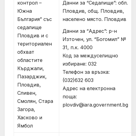
контрол –
Данни за “Седалище”: обл.
Южна
Пловдив, общ. Пловдив,
България” със
населено място. Пловдив
седалище
Данни за “Адрес”: р-н
Пловдив и с
Източен, ул. “Богомил” №
териториален
31, п.к. 4000
обхват
Код за междуселищно
областите
избиране: 032
Кърджали,
Телефон за връзка:
Пазарджик,
(032)632 603
Пловдив,
Адрес на електронна
Сливен,
поща:
Смолян, Стара
plovdiv@iara.government.bg
Загора,
Хасково и
Ямбол