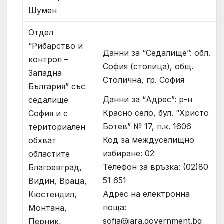
Шумен
Отдел
“Рибарство и
Данни за “Седалище”: обл.
контрол –
София (столица), общ.
Западна
Столична, гр. София
България” със
Данни за “Адрес”: р-н
седалище
Красно село, бул. “Христо
София и с
Ботев” № 17, п.к. 1606
териториален
Код за междуселищно
обхват
избиране: 02
областите
Телефон за връзка: (02)80
Благоевград,
51 651
Видин, Враца,
Адрес на електронна
Кюстендил,
поща:
Монтана,
sofia@iara.government.bg
Перник,