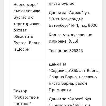
място Бургас
Черно море”
със седалище
Данни за “Адрес”: ул.
Бургас и с
“Княз Александър
териториален
Батенберг” № 1, п.к. 8000
обхват
Kод за междуселищно
областите
избиране: (056)
Бургас, Варна
и Добрич
Телефони: 825245
Данни за
“Седалище”:Област Варна,
Община Варна, населено
място Варна, район
Приморски
Сектор
“Рибарство и
Данни за “Адрес”: бул.
контрол” –
“Приморски” № 5, п.к.