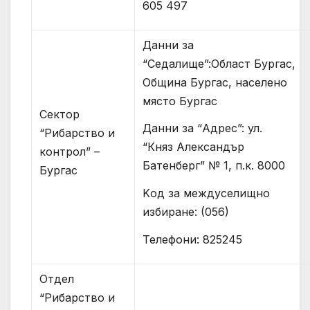
605 497
Данни за
“Седалище”:Област Бургас,
Община Бургас, населено
място Бургас
Сектор
Данни за “Адрес”: ул.
“Рибарство и
“Княз Александър
контрол” –
Батенберг” № 1, п.к. 8000
Бургас
Kод за междуселищно
избиране: (056)
Телефони: 825245
Отдел
“Рибарство и