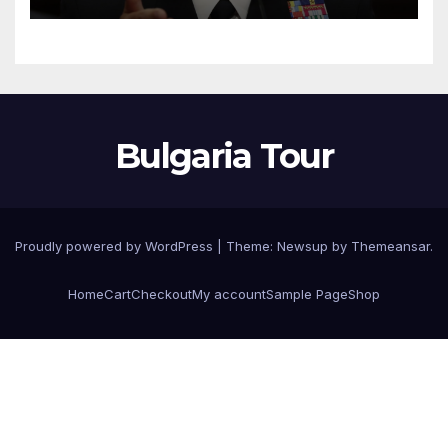
Иран, при което загинаха
155 души
Bulgaria Tour
Proudly powered by WordPress
|
Theme:
Newsup
by
Themeansar
.
Home
Cart
Checkout
My account
Sample Page
Shop