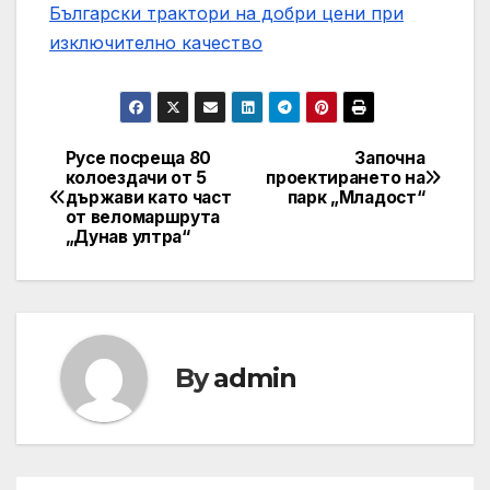
Български трактори на добри цени при
изключително качество
Русе посреща 80
Започна
Post
колоездачи от 5
проектирането на
държави като част
парк „Младост“
navigation
от веломаршрута
„Дунав ултра“
By
admin