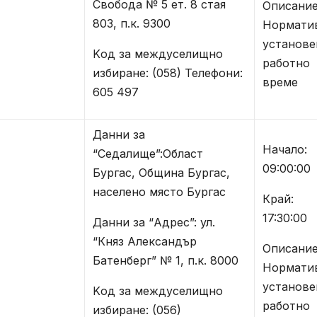
Свобода № 5 ет. 8 стая
Описание
803, п.к. 9300
Нормати
установе
Kод за междуселищно
работно
избиране: (058) Телефони:
време
605 497
Данни за
Начало:
“Седалище”:Област
09:00:00
Бургас, Община Бургас,
населено място Бургас
Край:
17:30:00
Данни за “Адрес”: ул.
“Княз Александър
Описание
Батенберг” № 1, п.к. 8000
Нормати
установе
Kод за междуселищно
работно
избиране: (056)