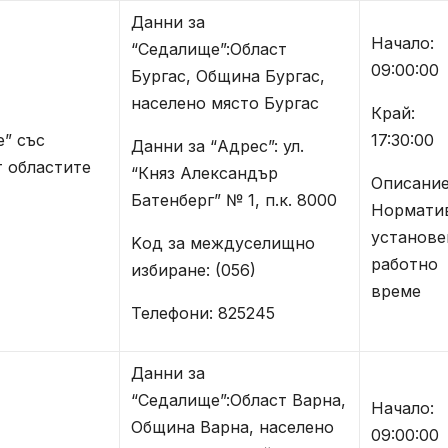
Данни за
Начало:
“Седалище”:Област
09:00:00
Бургас, Община Бургас,
населено място Бургас
Край:
е” със
17:30:00
Данни за “Адрес”: ул.
т областите
“Княз Александър
Описание
Батенберг” № 1, п.к. 8000
Нормати
установе
Kод за междуселищно
работно
избиране: (056)
време
Телефони: 825245
Данни за
“Седалище”:Област Варна,
Начало:
Община Варна, населено
09:00:00