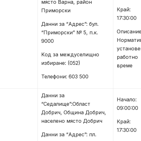
място Варна, район
Край:
Приморски
17:30:00
Данни за “Адрес”: бул.
Описание
“Приморски” № 5, п.к.
Нормати
9000
установе
Kод за междуселищно
работно
избиране: (052)
време
Телефони: 603 500
Данни за
Начало:
“Седалище”:Област
09:00:00
Добрич, Община Добрич,
населено място Добрич
Край:
17:30:00
Данни за “Адрес”: пл.