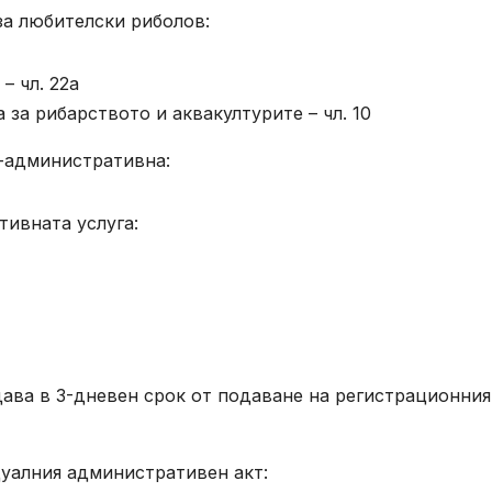
за любителски риболов:
– чл. 22а
 за рибарството и аквакултурите – чл. 10
о-административна:
тивната услуга:
дава в 3-дневен срок от подаване на регистрационния
дуалния административен акт: