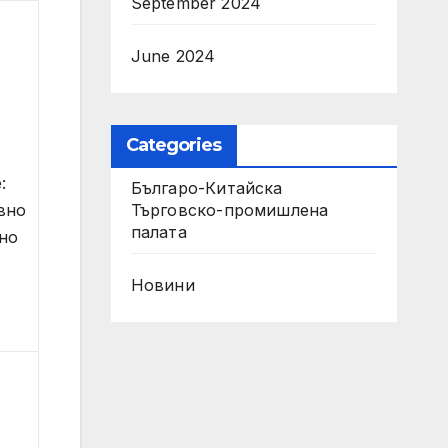
September 2024
June 2024
Categories
:
Българо-Китайска
вно
Търговско-промишлена
палaта
но
Новини