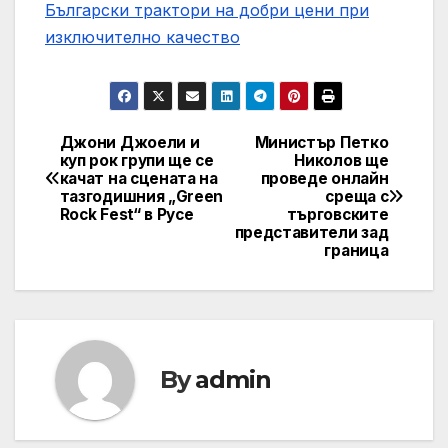
Български трактори на добри цени при
изключително качество
Джони Джоели и
Министър Петко
Post
куп рок групи ще се
Николов ще
качат на сцената на
проведе онлайн
navigation
тазгодишния „Green
среща с
Rock Fest“ в Русе
търговските
представители зад
граница
By
admin