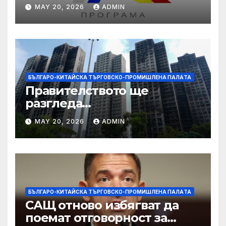
даде възможност на
MAY 20, 2026
ADMIN
работниците с увреждания
БЪЛГАРО-КИТАЙСКА ТЪРГОВСКО-ПРОМИШЛЕНА ПАЛAТА
Правителството ще
разгледа
застрахователните
MAY 20, 2026
ADMIN
претенции на Wang Fuk
Court по план за обратно
изкупуване: Хоп
БЪЛГАРО-КИТАЙСКА ТЪРГОВСКО-ПРОМИШЛЕНА ПАЛAТА
САЩ отново избягват да
поемат отговорност за