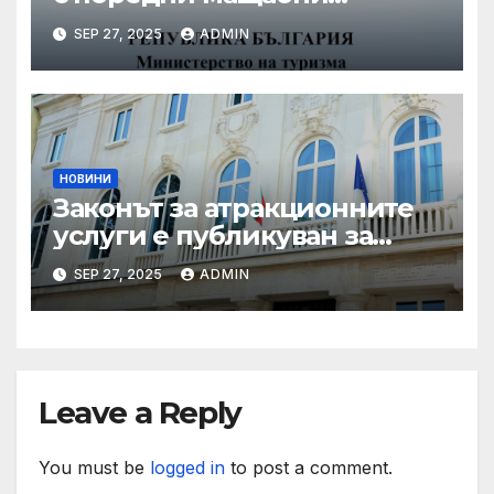
координирани проверки
SEP 27, 2025
ADMIN
през летния сезон
НОВИНИ
Законът за атракционните
услуги е публикуван за
обществено обсъждане
SEP 27, 2025
ADMIN
Leave a Reply
You must be
logged in
to post a comment.