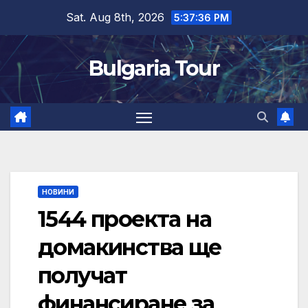
Skip
Sat. Aug 8th, 2026
5:37:37 PM
to
content
Bulgaria Tour
НОВИНИ
1544 проекта на
домакинства ще
получат
финансиране за