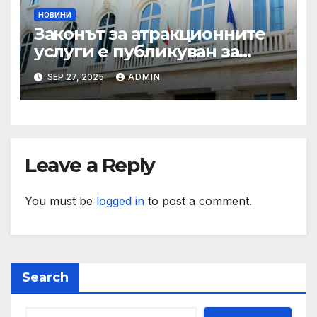
НОВИНИ
Законът за атракционните
услуги е публикуван за
обществено обсъждане
SEP 27, 2025
ADMIN
Leave a Reply
You must be
logged in
to post a comment.
Search