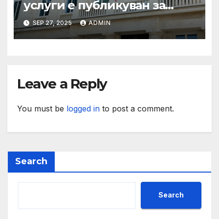
услуги е публикуван за
обществено обсъждане
SEP 27, 2025
ADMIN
Leave a Reply
You must be
logged in
to post a comment.
Search
Search