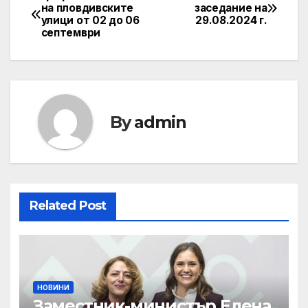
Post
на пловдивските
заседание на
улици от 02 до 06
29.08.2024 г.
navigation
септември
By
admin
Related Post
НОВИНИ
Заместник-министър Елена