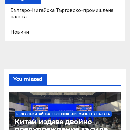
Българо-Китайска Търговско-промишлена
палaта
Новини
You missed
БЪЛГАРО-КИТАЙСКА ТЪРГОВСКО-ПРОМИШЛЕНА ПАЛAТА
Китай издава двойно
предупреждение за силен