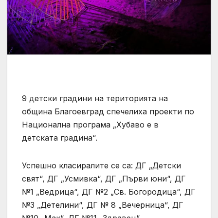
9 детски градини на територията на
община Благоевград спечелиха проекти по
Национална програма „Хубаво е в
детската градина“.
Успешно класиралите се са: ДГ „Детски
свят“, ДГ „Усмивка“, ДГ „Първи юни“, ДГ
№1 „Ведрица“, ДГ №2 „Св. Богородица“, ДГ
№3 „Детелини“, ДГ № 8 „Вечерница“, ДГ
№10 „Мак“, ДГ №11 „Здравец“.