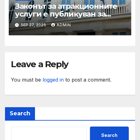
Законът за атракционните
услуги е публикуван за
обществено обсъждане
SEP 27, 2025
ADMIN
Leave a Reply
You must be
logged in
to post a comment.
Search
Search