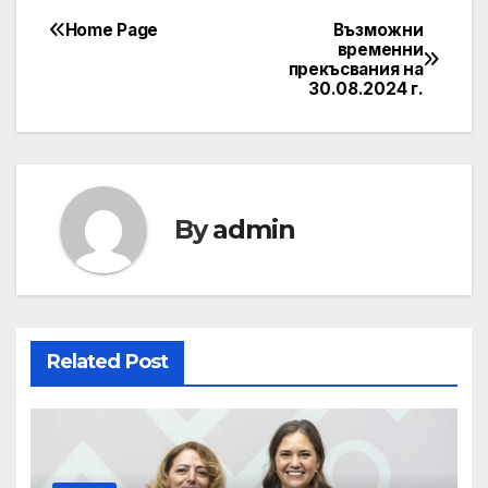
Home Page
Възможни
Post
временни
прекъсвания на
navigation
30.08.2024 г.
By
admin
Related Post