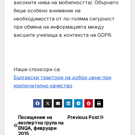
високите нива на мобилността/. Обърнато
беше особено внимание на
необходимостта от по-голяма сигурност
при обмяна на информацията между
висшите училища в контекста на GDPR.
Наши спонсори са:
Български трактори на добри цени при
изключително качество
Посещение на
Previous Post
Post
експертна група на
ENQA, февруари
navigation
2015