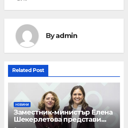
By
admin
Related Post
НОВИНИ
Заместник-министър Елена
Шекерлетова представи
българската позиция на