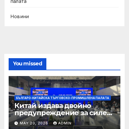
палaта
Новини
You missed
БЪЛГАРО-КИТАЙСКА ТЪРГОВСКО-ПРОМИШЛЕНА ПАЛAТА
Китай издава двойно
предупреждение за силен
дъжд и пясъчни бури
MAY 20, 2026
ADMIN