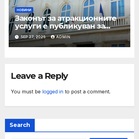
НОВИНИ
Законът за атракционните
услуги е публикуван за
обществено обсъждане
SEP 27, 2025
ADMIN
Leave a Reply
You must be
logged in
to post a comment.
Search