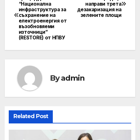
“Национална
направи трета
navigation
инфраструктура за
дезакаризация на
съхранение на
зелените площи
електроенергия от
възобновяеми
източници”
(RESTORE) от НПВУ
By
admin
Related Post