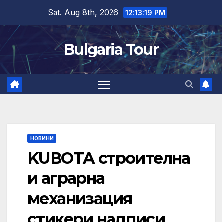
Skip
Sat. Aug 8th, 2026
12:13:20 PM
to
content
Bulgaria Tour
НОВИНИ
KUBOTA строителна
и аграрна
механизация
стикери надписи