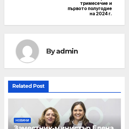
тримесечие и
първото полугодие
на 2024 г.
By
admin
Related Post
НОВИНИ
Заместник-министър Елена