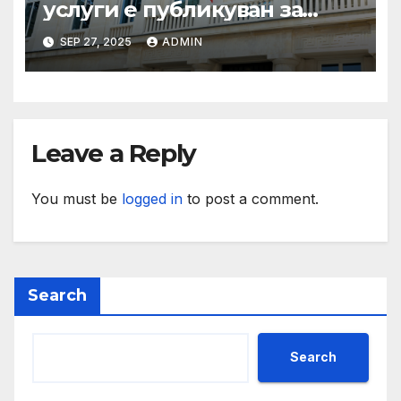
услуги е публикуван за
обществено обсъждане
SEP 27, 2025
ADMIN
Leave a Reply
You must be
logged in
to post a comment.
Search
Search