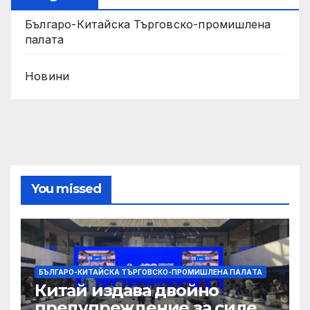
Българо-Китайска Търговско-промишлена
палaта
Новини
You missed
БЪЛГАРО-КИТАЙСКА ТЪРГОВСКО-ПРОМИШЛЕНА ПАЛAТА
Китай издава двойно
предупреждение за силен