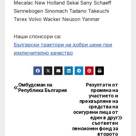
Mecalac New Holland Sekai Sany Schaeff
Sennebogen Sinomach Tadano Takeuchi
Terex Volvo Wacker Neuson Yanmar
Наши спонсори са:
Български трактори на добри цени при
изключително качество
Омбудсман на
Резултати от
Post
Република България
промяна на
участието и
navigation
прехвърляне на
средства на
осигурени лица от
един в друг
съответен
пенсионен фонд за
второто