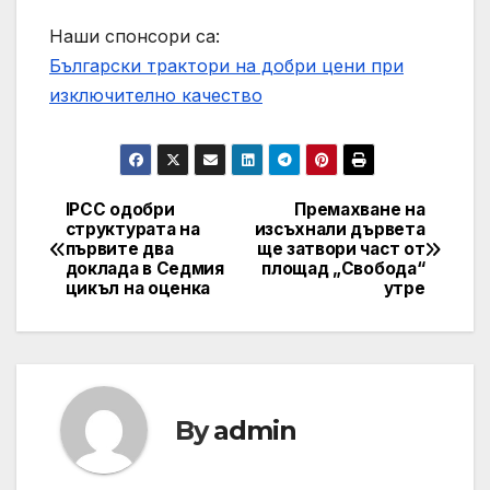
Наши спонсори са:
Български трактори на добри цени при
изключително качество
IPCC одобри
Премахване на
Post
структурата на
изсъхнали дървета
първите два
ще затвори част от
navigation
доклада в Седмия
площад „Свобода“
цикъл на оценка
утре
By
admin