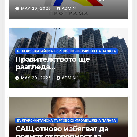
даде възможност на
MAY 20, 2026
ADMIN
работниците с увреждания
БЪЛГАРО-КИТАЙСКА ТЪРГОВСКО-ПРОМИШЛЕНА ПАЛAТА
Правителството ще
разгледа
застрахователните
MAY 20, 2026
ADMIN
претенции на Wang Fuk
Court по план за обратно
изкупуване: Хоп
БЪЛГАРО-КИТАЙСКА ТЪРГОВСКО-ПРОМИШЛЕНА ПАЛAТА
САЩ отново избягват да
поемат отговорност за