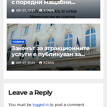
с поредни мащабни
координирани проверки
SEP 27, 2025
ADMIN
през летния сезон
НОВИНИ
Законът за атракционните
услуги е публикуван за
обществено обсъждане
SEP 27, 2025
ADMIN
Leave a Reply
You must be
logged in
to post a comment.