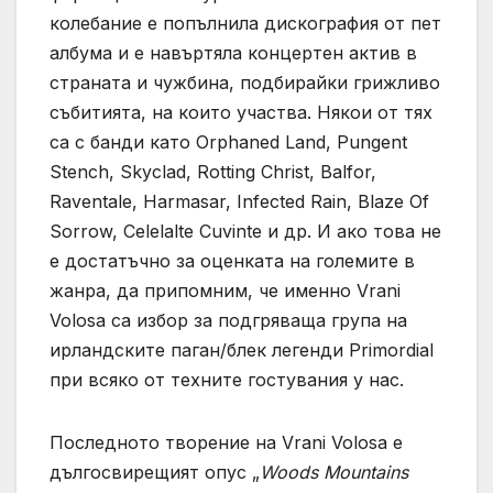
колебание е попълнила дискография от пет
албума и е навъртяла концертен актив в
страната и чужбина, подбирайки грижливо
събитията, на които участва. Някои от тях
са с банди като Orphaned Land, Pungent
Stench, Skyclad, Rotting Christ, Balfor,
Raventale, Harmasar, Infected Rain, Blaze Of
Sorrow, Celelalte Cuvinte и др. И ако това не
е достатъчно за оценката на големите в
жанра, да припомним, че именно Vrani
Volosa са избор за подгряваща група на
ирландските паган/блек легенди Primordial
при всяко от техните гостувания у нас.
Последното творение на Vrani Volosa е
дългосвирещият опус „
Woods Mountains