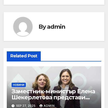
By
admin
Related Post
НОВИНИ
Заместник-министър Елена
Шекерлетова представи
българската позиция на
SEP 27, 2025
ADMIN