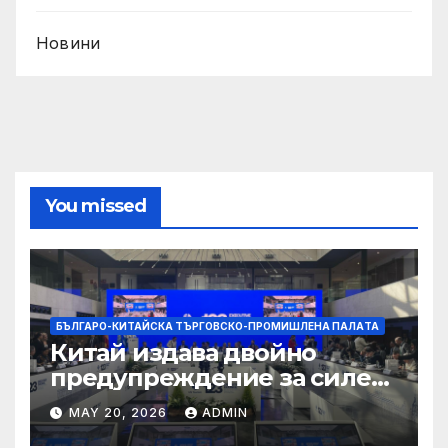
Новини
You missed
БЪЛГАРО-КИТАЙСКА ТЪРГОВСКО-ПРОМИШЛЕНА ПАЛAТА
Китай издава двойно
предупреждение за силен
дъжд и пясъчни бури
MAY 20, 2026
ADMIN