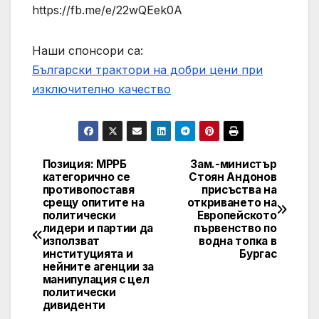
https://fb.me/e/22wQEek0A
Наши спонсори са:
Български трактори на добри цени при
изключително качество
Позиция: МРРБ
Зам.-министър
Post
категорично се
Стоян Андонов
противопоставя
присъства на
navigation
срещу опитите на
откриването на
политически
Европейското
лидери и партии да
първенство по
използват
водна топка в
институцията и
Бургас
нейните агенции за
манипулация с цел
политически
дивиденти