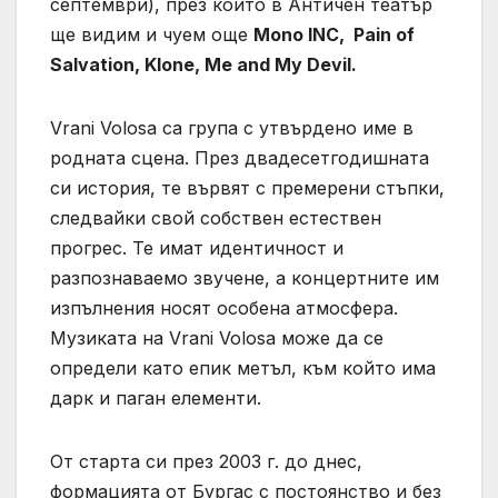
септември), през които в Античен театър
ще видим и чуем още
Mono INC, Pain of
Salvation,
Klone, Me and My Devil
.
Vrani Volosa са група с утвърдено име в
родната сцена. През двадесетгодишната
си история, те вървят с премерени стъпки,
следвайки свой собствен естествен
прогрес. Те имат идентичност и
разпознаваемо звучене, а концертните им
изпълнения носят особена атмосфера.
Музиката на Vrani Volosa може да се
определи като епик метъл, към който има
дарк и паган елементи.
От старта си през 2003 г. до днес,
формацията от Бургас с постоянство и без