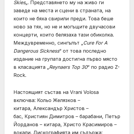
Skies
„. Представянето му на живо ги
заведе на места и сцени в страната, на
които не бяха свирили преди. Това беше
ново за тях, но не и могъщите двучасови
концерти, които белязаха тази обиколка.
Междувременно, сингълът „
Cure For A
Dangerous Sickness
“ от това последно
издание на групата достигна първо място
в класацията „
Reynaers Top 30
“ по радио Z-
Rock.
Настоящият състав на Vrani Volosa
включва: Кольо Желязков –
китара, Александър Христов –
бас, Кристиян Димитров – барабани, Петър
Йорданов – китара, Христо Красимиров –
вокали. Дискографията им съдържа: