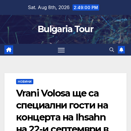
Skip
Sat. Aug 8th, 2026
2:49:01 PM
to
content
Bulgaria Tour
НОВИНИ
Vrani Volosa ще са
специални гости на
концерта на Ihsahn
на 22-и септември в